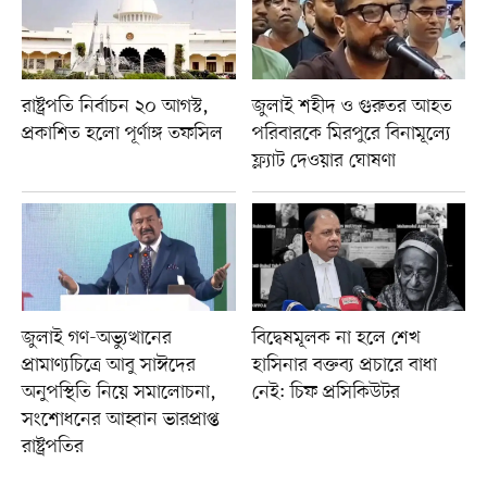
রাষ্ট্রপতি নির্বাচন ২০ আগস্ট,
জুলাই শহীদ ও গুরুতর আহত
প্রকাশিত হলো পূর্ণাঙ্গ তফসিল
পরিবারকে মিরপুরে বিনামূল্যে
ফ্ল্যাট দেওয়ার ঘোষণা
জুলাই গণ-অভ্যুত্থানের
বিদ্বেষমূলক না হলে শেখ
প্রামাণ্যচিত্রে আবু সাঈদের
হাসিনার বক্তব্য প্রচারে বাধা
অনুপস্থিতি নিয়ে সমালোচনা,
নেই: চিফ প্রসিকিউটর
সংশোধনের আহ্বান ভারপ্রাপ্ত
রাষ্ট্রপতির