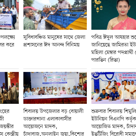
পলক্ষ্যে
সুবিধাবঞ্চিত মানুষের সাথে জেলা
পবিত্র ঈদুল আযহার শুভ
 বের করে
প্রশাসনের ঈদ আনন্দ বিনিময়
জানিয়েছে জামিরতা ই
মহিলা মেম্বার পদপ্রার্থী
পারভিন (রিভা)
িংহের
শিবালয় উপজেলার বড় বোয়ালী
শুক্রবার শিবালয় শিমুলি
জী
ডাক্তারখানা এলাকাবাসীর
ইউনিয়ন বিএনপি কর্তৃ
য়ন্তীর
আয়োজনে মাদক,
আয়োজিত মাদক, চাঁদা
 কেন্দ্রীয়
চাঁদাবাজ,অনলাইন জুয়া,কিশোর
ইভটিজিং বিরোধী সমাবে