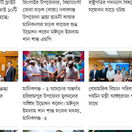
ি ফ্লাইট
সিংগাইর উপজেলার, বিন্নাডাংগী
রাষ্ট্রপতির পদত্যাগ বি
 তাই ১০টি
জেলা সড়ক (বাস্তা) নবাবগঞ্জ
সম্মেলন সাড়ে ৭টায়
চ্ছে:
উপজেলা ভায়া হাতনী বাজার
মানিকনগর সড়ক কাজের শুভ
উদ্বোধন করেন মঈনুল ইসলাম
খান শান্ত এমপি
েচ্ছা
মানিকগঞ্জ – ২ আসনের অন্তর্গত
বেসামরিক বিমান পরি
ার
হরিরামপুর উপজেলা যুবদলের
পর্যটন মন্ত্রী আফরোজা
অফিস উদ্বোধন করেন। মঈনুল
সাথে
ইসলাম খান শান্ত সংসদ সদস্য,
মানিকগঞ্জ -২