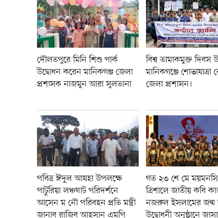
দৌলতপুরে মিনি শিশু পার্ক
বিশ্ব তামাকমুক্ত দিবস উ
উদ্বোধন করেন মানিকগঞ্জ জেলা
মানিকগঞ্জে শোভাযাত্রা
প্রশাসক নাজমুন আরা সুলতানা
জেলা প্রশাসন।
পবিত্র ঈদুল আযহা উপলক্ষে
গত ২৩ শে মে ময়মনস
পাটুরিয়া লঞ্চঘাট পরিদর্শনে
ত্রিশালে জাতীয় কবি কা
আসেন ম নৌ পরিবহন প্রতি মন্ত্রী
নজরুল ইসলামের জন্ম জ
জানাব রাজিব আহসান এমপি
উদ্বোধনী অনুষ্ঠানে জাসাস