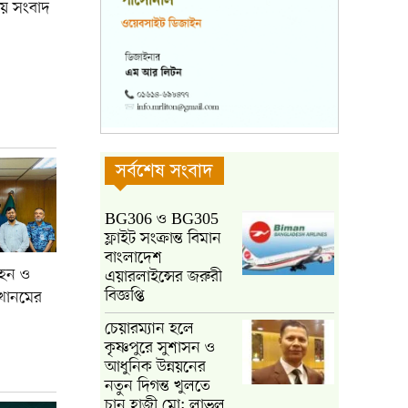
ষয়ে সংবাদ
সর্বশেষ সংবাদ
BG306 ও BG305
ফ্লাইট সংক্রান্ত বিমান
বাংলাদেশ
বহন ও
এয়ারলাইন্সের জরুরী
বিজ্ঞপ্তি
 খানমের
চেয়ারম্যান হলে
কৃষ্ণপুরে সুশাসন ও
আধুনিক উন্নয়নের
নতুন দিগন্ত খুলতে
চান হাজী মো: লাভলু