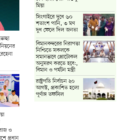
মিয়া
সিংগাইরে দুধে ৬০
শতাংশ পানি, ৩ মণ
দুধ ফেলে দিল জনতা
েচ্ছা
বিমানবন্দরের নিরাপত্তা
উনিয়নের
নিশ্চিতে সকলকে
 রেহেনা
সমানভাবে প্রোটোকল
অনুসরণ করতে হবে:,
বিমান ও পর্যটন মন্ত্রী
রাষ্ট্রপতি নির্বাচন ২০
আগস্ট, প্রকাশিত হলো
পূর্ণাঙ্গ তফসিল
য়া
ক
বাজ ও
শে প্রধান