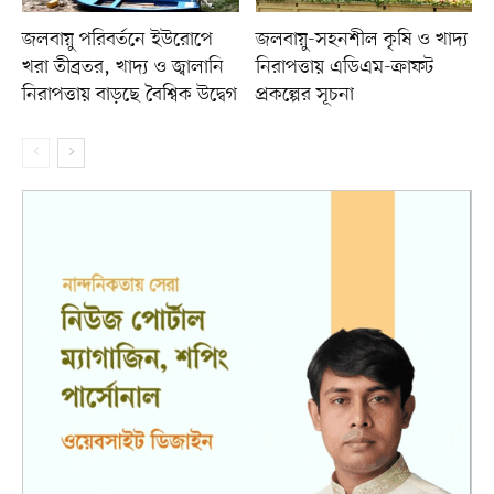
জলবায়ু পরিবর্তনে ইউরোপে
জলবায়ু-সহনশীল কৃষি ও খাদ্য
খরা তীব্রতর, খাদ্য ও জ্বালানি
নিরাপত্তায় এডিএম-ক্রাফট
নিরাপত্তায় বাড়ছে বৈশ্বিক উদ্বেগ
প্রকল্পের সূচনা