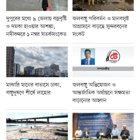
দুপুরের মধ্যে ৯ জেলায় বজ্রবৃষ্টি
জলবায়ু পরিবর্তন ও মানবসৃষ্ট
ও দমকা হাওয়ার আশঙ্কা,
আগ্রাসনে বাড়ছে সুন্দরবনের
নদীবন্দরে ১ নম্বর সতর্কসংকেত
সংকট
মাঝারি মানের বাতাসে ঢাকা,
জলবায়ু অভিযোজন ও
বায়ুদূষণে শীর্ষে লাহোর
আন্তর্জাতিক অর্থায়নে সক্ষমতা
বাড়ানোর আহ্বান