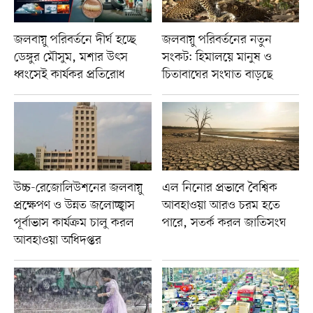
জলবায়ু পরিবর্তনে দীর্ঘ হচ্ছে
জলবায়ু পরিবর্তনের নতুন
ডেঙ্গুর মৌসুম, মশার উৎস
সংকট: হিমালয়ে মানুষ ও
ধ্বংসেই কার্যকর প্রতিরোধ
চিতাবাঘের সংঘাত বাড়ছে
উচ্চ-রেজোলিউশনের জলবায়ু
এল নিনোর প্রভাবে বৈশ্বিক
প্রক্ষেপণ ও উন্নত জলোচ্ছ্বাস
আবহাওয়া আরও চরম হতে
পূর্বাভাস কার্যক্রম চালু করল
পারে, সতর্ক করল জাতিসংঘ
আবহাওয়া অধিদপ্তর