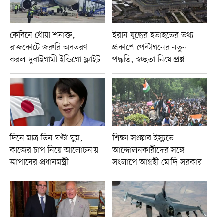
কেবিনে ধোঁয়া শনাক্ত,
ইরান যুদ্ধের হতাহতের তথ্য
রাজকোটে জরুরি অবতরণ
প্রকাশে পেন্টাগনের নতুন
করল দুবাইগামী ইন্ডিগো ফ্লাইট
পদ্ধতি, স্বচ্ছতা নিয়ে প্রশ্ন
দিনে মাত্র তিন ঘণ্টা ঘুম,
শিক্ষা সংস্কার ইস্যুতে
কাজের চাপ নিয়ে আলোচনায়
আন্দোলনকারীদের সঙ্গে
জাপানের প্রধানমন্ত্রী
সংলাপে আগ্রহী মোদি সরকার