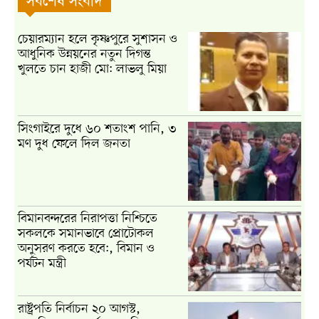
সর্বশেষ সংবাদ
চেয়ারম্যান হলে কৃষ্ণপুরে সুশাসন ও
আধুনিক উন্নয়নের নতুন দিগন্ত
খুলতে চান হাজী মো: লাভলু মিয়া
সিংগাইরে দুধে ৬০ শতাংশ পানি, ৩
মণ দুধ ফেলে দিল জনতা
বিমানবন্দরের নিরাপত্তা নিশ্চিতে
সকলকে সমানভাবে প্রোটোকল
অনুসরণ করতে হবে:, বিমান ও
পর্যটন মন্ত্রী
রাষ্ট্রপতি নির্বাচন ২০ আগস্ট,