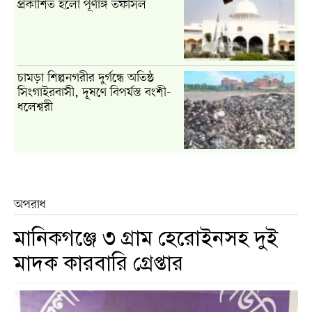
প্রকাশিত হলো পূর্ণাঙ্গ তফসিল
চামড়া শিল্পনগরীর দুর্গন্ধে অতিষ্ঠ
সিংগাইরবাসী, দূষণে বিপর্যস্ত বংশী-
ধলেশ্বরী