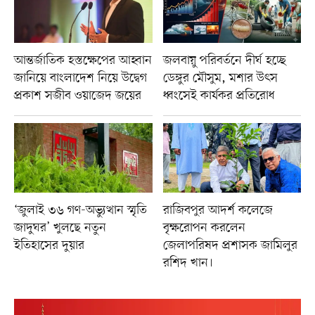
আন্তর্জাতিক হস্তক্ষেপের আহ্বান
জলবায়ু পরিবর্তনে দীর্ঘ হচ্ছে
জানিয়ে বাংলাদেশ নিয়ে উদ্বেগ
ডেঙ্গুর মৌসুম, মশার উৎস
প্রকাশ সজীব ওয়াজেদ জয়ের
ধ্বংসেই কার্যকর প্রতিরোধ
‘জুলাই ৩৬ গণ-অভ্যুত্থান স্মৃতি
রাজিবপুর আদর্শ কলেজে
জাদুঘর’ খুলছে নতুন
বৃক্ষরোপন করলেন
ইতিহাসের দুয়ার
জেলাপরিষদ প্রশাসক জামিলুর
রশিদ খান।