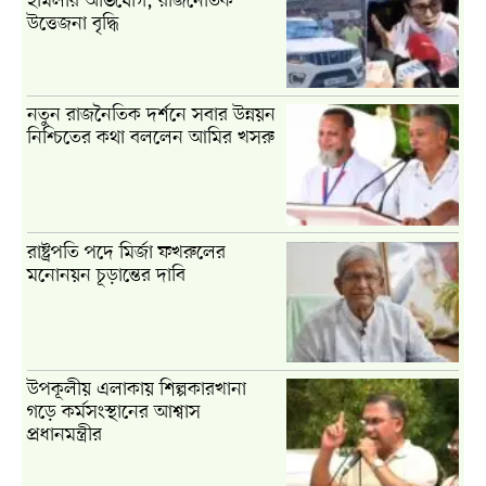
হামলার অভিযোগ, রাজনৈতিক
উত্তেজনা বৃদ্ধি
নতুন রাজনৈতিক দর্শনে সবার উন্নয়ন
নিশ্চিতের কথা বললেন আমির খসরু
রাষ্ট্রপতি পদে মির্জা ফখরুলের
মনোনয়ন চূড়ান্তের দাবি
উপকূলীয় এলাকায় শিল্পকারখানা
গড়ে কর্মসংস্থানের আশ্বাস
প্রধানমন্ত্রীর