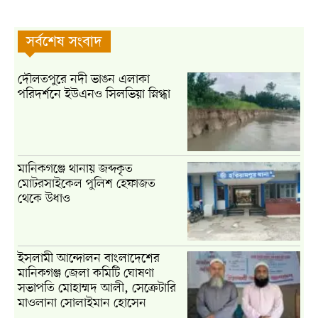
সর্বশেষ সংবাদ
দৌলতপুরে নদী ভাঙন এলাকা
পরিদর্শনে ইউএনও সিলভিয়া স্নিগ্ধা
মানিকগঞ্জে থানায় জব্দকৃত
মোটরসাইকেল পুলিশ হেফাজত
থেকে উধাও
ইসলামী আন্দোলন বাংলাদেশের
মানিকগঞ্জ জেলা কমিটি ঘোষণা
সভাপতি মোহাম্মদ আলী, সেক্রেটারি
মাওলানা সোলাইমান হোসেন