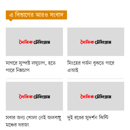
এ বিভাগের আরও সংবাদ
সাগরে সুস্পষ্ট লঘুচাপ, হতে
সিংহের গর্জন বুঝতে পারে
পারে নিম্নচাপ
এআই
সবার জন্য খোলা নেই জলবায়ু
দুই রঙের সুদর্শন ঝিন্টি
মঞ্চের দরজা