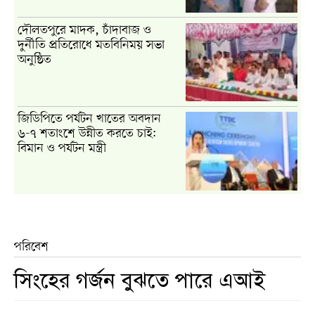
দৌলতপুরে মাদক, চাঁদাবাজ ও
দুর্নীতি প্রতিরোধে মতবিনিময় সভা
অনুষ্ঠিত
জিডিপিতে পর্যটন খাতের অবদান
৬-৭ শতাংশে উন্নীত করতে চাই:
বিমান ও পর্যটন মন্ত্রী