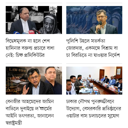
বিদ্বেষমূলক না হলে শেখ
পুলিশি টহলে সতর্কতা
হাসিনার বক্তব্য প্রচারে বাধা
জোরদার, একসঙ্গে বিশ্রাম বা
নেই: চিফ প্রসিকিউটর
চা বিরতিতে না যাওয়ার নির্দেশ
বেনজীর আহমেদের জামিন
ঢাকার নৌপথ পুনরুজ্জীবনে
বাতিলে দুবাইয়ে ল’ফার্মের
উদ্যোগ, বেসরকারি প্রতিষ্ঠানের
আইনি তৎপরতা, জানালেন
ওয়াটার বাস চলাচলের সুযোগ
স্বরাষ্ট্রমন্ত্রী