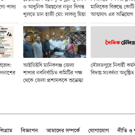
গো-খাদ্য
ও আধুনিক উন্নয়নের নতুন দিগন্ত
মালিকের বিরুদ্ধে কোটি
খুলতে চান হাজী মো: লাবলু মিয়া
আত্মসাৎ এর অভিযোগ
িরোধ:
আইডিইবি মানিকগঞ্জ জেলা
দৌলতপুরে নিবার্হী কর্মক
রাণনাশের
শাখার নবনির্বাচিত কমিটির পক্ষ
বিদায় সংবর্ধনা অনুষ্ঠিত
থেকে জেলা প্রশাসককে শুভেচ্ছা
লিগ্রাম
বিজ্ঞাপন
আমাদের সম্পর্কে
যোগাযোগ
নীতি ও শ