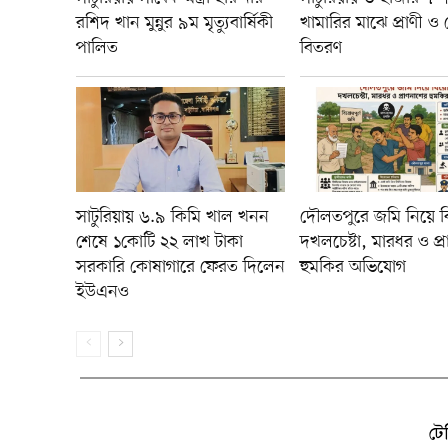
রশিদ খান মুন্নুর ৯ম মৃত্যুবার্ষিকী
খামারির মাঝে প্রাণী ও 
পালিত
বিতরণ
​সাটুরিয়ায় ৬.৯ কিমি খাল খনন
দৌলতপুরে জমি নিয়ে ব
শেষে ১কোটি ২২ লাখ টাকা
দখলচেষ্টা, মারধর ও প্
সরকারি কোষাগারে ফেরত দিলেন
হুমকির অভিযোগ
ইউএনও
টে