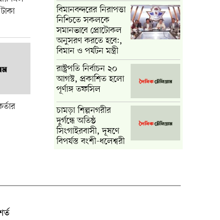
বিমানবন্দরের নিরাপত্তা
 টাকা
নিশ্চিতে সকলকে
সমানভাবে প্রোটোকল
অনুসরণ করতে হবে:,
বিমান ও পর্যটন মন্ত্রী
রাষ্ট্রপতি নির্বাচন ২০
আগস্ট, প্রকাশিত হলো
পূর্ণাঙ্গ তফসিল
র্তার
চামড়া শিল্পনগরীর
দুর্গন্ধে অতিষ্ঠ
সিংগাইরবাসী, দূষণে
বিপর্যস্ত বংশী-ধলেশ্বরী
র্ত