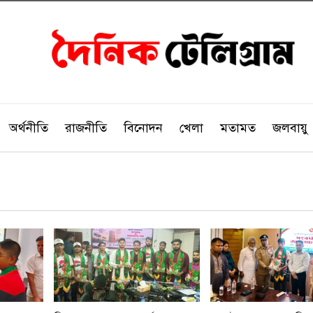
অর্থনীতি
রাজনীতি
বিনোদন
খেলা
মতামত
জলবায়ু