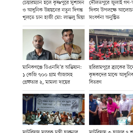
চেয়ারম্যান হলে কৃষ্ণপুরে সুশাসন
দৌলতপুরে জুলাই গণ-অভ্
ও আধুনিক উন্নয়নের নতুন দিগন্ত
দিবস উপলক্ষে আলোচ
খুলতে চান হাজী মো: লাভলু মিয়া
সংবর্ধনা অনুষ্ঠিত
মানিকগঞ্জে ডিএনসি’র অভিযান:
হরিরামপুরে ব্র্যাকের উদ
১ কেজি ৭০০ গ্রাম গাঁজাসহ
কৃষকদের মাঝে আধুনিক ক
গ্রেফতার ২, মামলা দায়ের
বিতরণ
সাটুরিয়ায় সাবেক মন্ত্রী হারুনার
সাটুরিয়ায় ৩ হাজার ৭ 