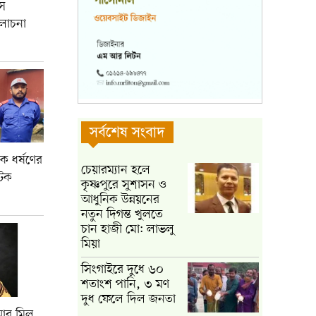
বস
লোচনা
সর্বশেষ সংবাদ
ে ধর্ষণের
চেয়ারম্যান হলে
টক
কৃষ্ণপুরে সুশাসন ও
আধুনিক উন্নয়নের
নতুন দিগন্ত খুলতে
চান হাজী মো: লাভলু
মিয়া
সিংগাইরে দুধে ৬০
শতাংশ পানি, ৩ মণ
দুধ ফেলে দিল জনতা
য়ার মিল