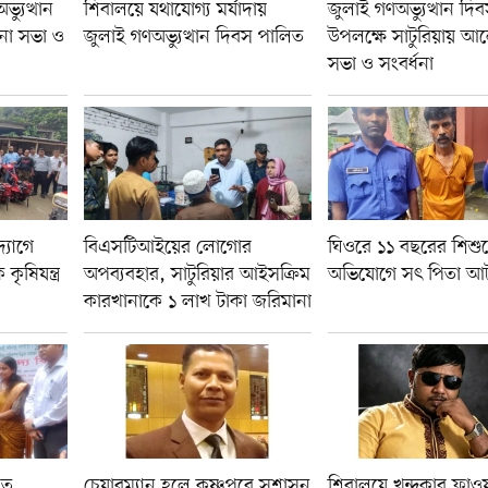
যুত্থান
শিবালয়ে যথাযোগ্য মর্যাদায়
জুলাই গণঅভ্যুত্থান দি
না সভা ও
জুলাই গণঅভ্যুত্থান দিবস পালিত
উপলক্ষে সাটুরিয়ায় আ
সভা ও সংবর্ধনা
্যোগে
বিএসটিআইয়ের লোগোর
ঘিওরে ১১ বছরের শিশুক
ৃষিযন্ত্র
অপব্যবহার, সাটুরিয়ার আইসক্রিম
অভিযোগে সৎ পিতা আ
কারখানাকে ১ লাখ টাকা জরিমানা
শত
চেয়ারম্যান হলে কৃষ্ণপুরে সুশাসন
শিবালয়ে খন্দকার ফ্লাও