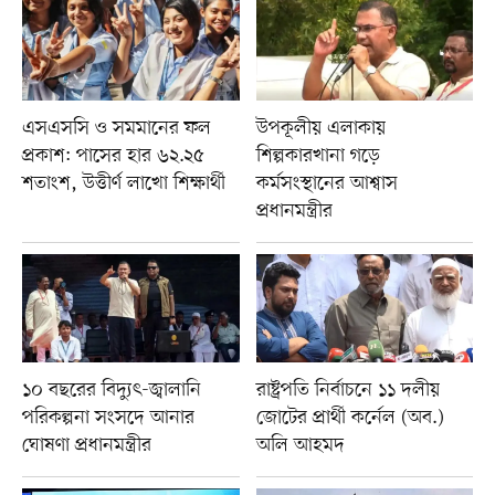
এসএসসি ও সমমানের ফল
উপকূলীয় এলাকায়
প্রকাশ: পাসের হার ৬২.২৫
শিল্পকারখানা গড়ে
শতাংশ, উত্তীর্ণ লাখো শিক্ষার্থী
কর্মসংস্থানের আশ্বাস
প্রধানমন্ত্রীর
১০ বছরের বিদ্যুৎ-জ্বালানি
রাষ্ট্রপতি নির্বাচনে ১১ দলীয়
পরিকল্পনা সংসদে আনার
জোটের প্রার্থী কর্নেল (অব.)
ঘোষণা প্রধানমন্ত্রীর
অলি আহমদ