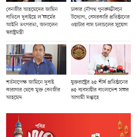
বেনজীর আহমেদের জামিন
ঢাকার নৌপথ পুনরুজ্জীবনে
বাতিলে দুবাইয়ে ল’ফার্মের
উদ্যোগ, বেসরকারি প্রতিষ্ঠানের
আইনি তৎপরতা, জানালেন
ওয়াটার বাস চলাচলের সুযোগ
স্বরাষ্ট্রমন্ত্রী
শর্তসাপেক্ষ জামিনে দুবাই
যুক্তরাষ্ট্রের ২৫ শীর্ষ প্রতিষ্ঠানের
কারাগার থেকে মুক্ত বেনজীর
৪৫ ব্যবসায়ীর বাংলাদেশ সফর
আহমেদ
আগামী সপ্তাহে