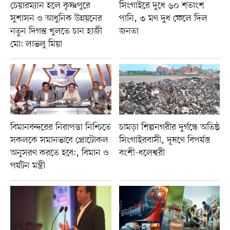
চেয়ারম্যান হলে কৃষ্ণপুরে
সিংগাইরে দুধে ৬০ শতাংশ
সুশাসন ও আধুনিক উন্নয়নের
পানি, ৩ মণ দুধ ফেলে দিল
নতুন দিগন্ত খুলতে চান হাজী
জনতা
মো: লাভলু মিয়া
বিমানবন্দরের নিরাপত্তা নিশ্চিতে
চামড়া শিল্পনগরীর দুর্গন্ধে অতিষ্ঠ
সকলকে সমানভাবে প্রোটোকল
সিংগাইরবাসী, দূষণে বিপর্যস্ত
অনুসরণ করতে হবে:, বিমান ও
বংশী-ধলেশ্বরী
পর্যটন মন্ত্রী