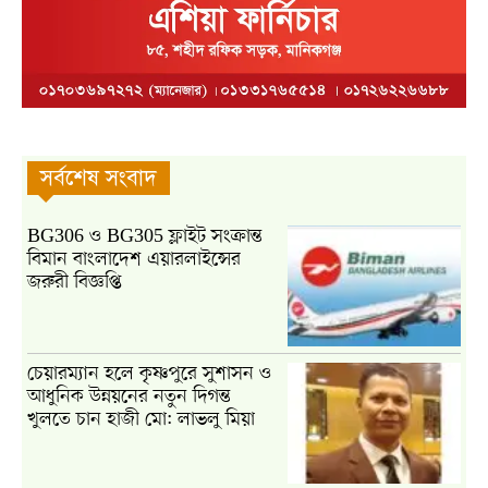
সর্বশেষ সংবাদ
BG306 ও BG305 ফ্লাইট সংক্রান্ত
বিমান বাংলাদেশ এয়ারলাইন্সের
জরুরী বিজ্ঞপ্তি
চেয়ারম্যান হলে কৃষ্ণপুরে সুশাসন ও
আধুনিক উন্নয়নের নতুন দিগন্ত
খুলতে চান হাজী মো: লাভলু মিয়া