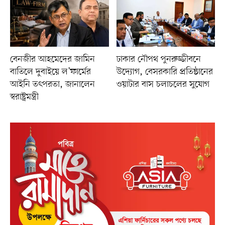
বেনজীর আহমেদের জামিন
ঢাকার নৌপথ পুনরুজ্জীবনে
বাতিলে দুবাইয়ে ল’ফার্মের
উদ্যোগ, বেসরকারি প্রতিষ্ঠানের
আইনি তৎপরতা, জানালেন
ওয়াটার বাস চলাচলের সুযোগ
স্বরাষ্ট্রমন্ত্রী