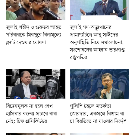
জুলাই শহীদ ও গুরুতর আহত
জুলাই গণ-অভ্যুত্থানের
পরিবারকে মিরপুরে বিনামূল্যে
প্রামাণ্যচিত্রে আবু সাঈদের
ফ্ল্যাট দেওয়ার ঘোষণা
অনুপস্থিতি নিয়ে সমালোচনা,
সংশোধনের আহ্বান ভারপ্রাপ্ত
রাষ্ট্রপতির
বিদ্বেষমূলক না হলে শেখ
পুলিশি টহলে সতর্কতা
হাসিনার বক্তব্য প্রচারে বাধা
জোরদার, একসঙ্গে বিশ্রাম বা
নেই: চিফ প্রসিকিউটর
চা বিরতিতে না যাওয়ার নির্দেশ