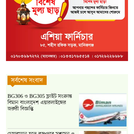
সর্বশেষ সংবাদ
BG306 ও BG305 ফ্লাইট সংক্রান্ত
বিমান বাংলাদেশ এয়ারলাইন্সের
জরুরী বিজ্ঞপ্তি
চেয়ারম্যান হলে কৃষ্ণপুরে সুশাসন ও