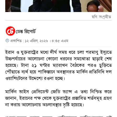
ছবি: সংগৃহীত
ডেস্ক রিপোর্ট
প্রকাশিত : ১২ এপ্রিল, ২০২৬ । ৪:৩৫ এএম
ইরান ও যুক্তরাষ্ট্রের মধ্যে দীর্ঘ সময় ধরে চলা পরমাণু ইস্যুতে
উচ্চপর্যায়ের আলোচনা কোনো ধরনের সমঝোতা ছাড়াই শেষ
হয়েছে। টানা ২১ ঘণ্টার ম্যারাথন বৈঠকের পরও চুক্তিতে
পৌঁছাতে ব্যর্থ হয়ে পাকিস্তানে অবস্থানরত মার্কিন প্রতিনিধি দল
ওয়াশিংটনের উদ্দেশ্যে রওনা হচ্ছে।
মার্কিন ভাইস প্রেসিডেন্ট জেডি ভ্যান্স এ তথ্য নিশ্চিত করে
জানান, ইরানের পক্ষ থেকে যুক্তরাষ্ট্রের প্রস্তাবিত শর্তসমূহ গ্রহণ
না করায় আলোচনায় অচলাবস্থার সৃষ্টি হয়েছে।