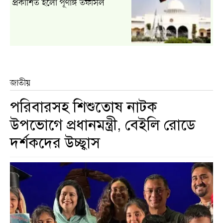
প্রকাশিত হলো পূর্ণাঙ্গ তফসিল