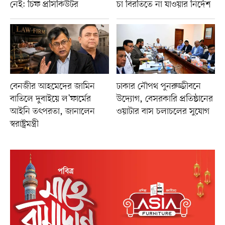
নেই: চিফ প্রসিকিউটর
চা বিরতিতে না যাওয়ার নির্দেশ
বেনজীর আহমেদের জামিন
ঢাকার নৌপথ পুনরুজ্জীবনে
বাতিলে দুবাইয়ে ল’ফার্মের
উদ্যোগ, বেসরকারি প্রতিষ্ঠানের
আইনি তৎপরতা, জানালেন
ওয়াটার বাস চলাচলের সুযোগ
স্বরাষ্ট্রমন্ত্রী