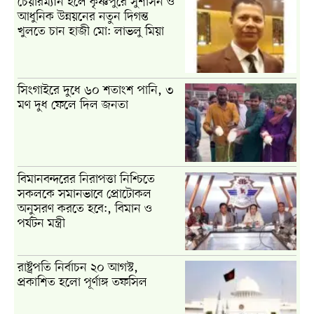
চেয়ারম্যান হলে কৃষ্ণপুরে সুশাসন ও
আধুনিক উন্নয়নের নতুন দিগন্ত
খুলতে চান হাজী মো: লাভলু মিয়া
সিংগাইরে দুধে ৬০ শতাংশ পানি, ৩
মণ দুধ ফেলে দিল জনতা
বিমানবন্দরের নিরাপত্তা নিশ্চিতে
সকলকে সমানভাবে প্রোটোকল
অনুসরণ করতে হবে:, বিমান ও
পর্যটন মন্ত্রী
রাষ্ট্রপতি নির্বাচন ২০ আগস্ট,
প্রকাশিত হলো পূর্ণাঙ্গ তফসিল