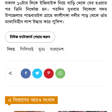
সকাল ১০টার দিকে ইজিবাইক নিয়ে বাড়ি থেকে বের হওয়ার
পর তিনি নিখোঁজ হন। পরদিন বুধবার বিকেলে সদর
উপজেলার পাছবারইল গ্রামে কালীগঙ্গা নদীর পাড় থেকে তাঁর
মাথাবিহীন লাশ উদ্ধার করে পুলিশ।
নিউজ ফটোকার্ড শেয়ার করুন
বিষয়
পিবিআই
মৃত্য
সারাদেশ
এ বিভাগের আরও সংবাদ