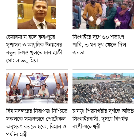
চেয়ারম্যান হলে কৃষ্ণপুরে
সিংগাইরে দুধে ৬০ শতাংশ
সুশাসন ও আধুনিক উন্নয়নের
পানি, ৩ মণ দুধ ফেলে দিল
নতুন দিগন্ত খুলতে চান হাজী
জনতা
মো: লাভলু মিয়া
বিমানবন্দরের নিরাপত্তা নিশ্চিতে
চামড়া শিল্পনগরীর দুর্গন্ধে অতিষ্ঠ
সকলকে সমানভাবে প্রোটোকল
সিংগাইরবাসী, দূষণে বিপর্যস্ত
অনুসরণ করতে হবে:, বিমান ও
বংশী-ধলেশ্বরী
পর্যটন মন্ত্রী