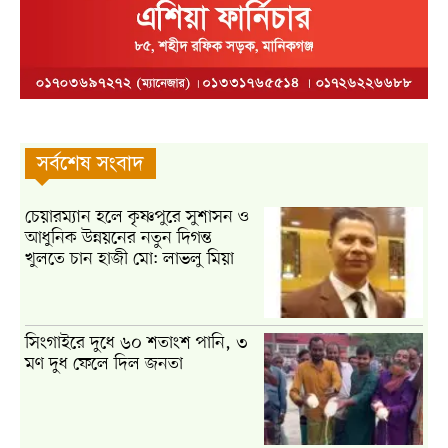
সর্বশেষ সংবাদ
চেয়ারম্যান হলে কৃষ্ণপুরে সুশাসন ও
আধুনিক উন্নয়নের নতুন দিগন্ত
খুলতে চান হাজী মো: লাভলু মিয়া
সিংগাইরে দুধে ৬০ শতাংশ পানি, ৩
মণ দুধ ফেলে দিল জনতা