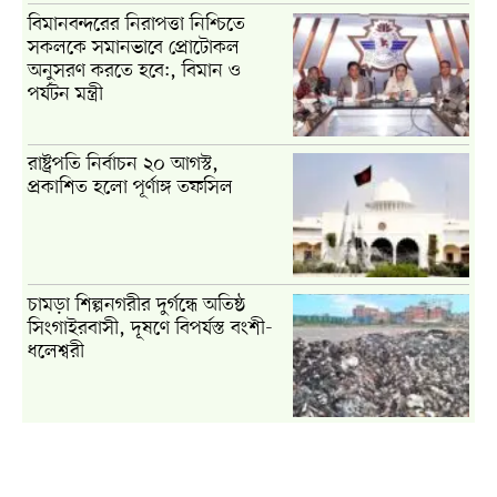
বিমানবন্দরের নিরাপত্তা নিশ্চিতে
সকলকে সমানভাবে প্রোটোকল
অনুসরণ করতে হবে:, বিমান ও
পর্যটন মন্ত্রী
রাষ্ট্রপতি নির্বাচন ২০ আগস্ট,
প্রকাশিত হলো পূর্ণাঙ্গ তফসিল
চামড়া শিল্পনগরীর দুর্গন্ধে অতিষ্ঠ
সিংগাইরবাসী, দূষণে বিপর্যস্ত বংশী-
ধলেশ্বরী