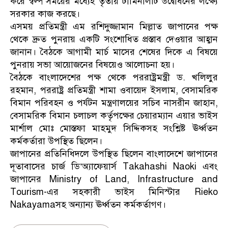
করে স্বল্প সময়ের মধ্যেই তৃতীয় টার্মিনালটি উদ্বোধনের লক্ষ্যে
সরকার কাজ করছে।
এসময় প্রতিমন্ত্রী এম রশিদুজ্জামান মিল্লাত জাপানের পক্ষ
থেকে দ্রুত পুনরায় একটি সংশোধিত প্রস্তাব দেওয়ার আহ্বান
জানান। বৈঠকে আগামী মার্চ মাসের শেষের দিকে এ বিষয়ে
পুনরায় সভা আয়োজনের বিষয়েও আলোচনা হয়।
বৈঠকে বাংলাদেশের পক্ষ থেকে পররাষ্ট্রমন্ত্রী ড. খলিলুর
রহমান, পররাষ্ট্র প্রতিমন্ত্রী শামা ওবায়েদ ইসলাম, বেসামরিক
বিমান পরিবহন ও পর্যটন মন্ত্রণালয়ের সচিব নাসরীন জাহান,
বেসামরিক বিমান চলাচল কর্তৃপক্ষের চেয়ারম্যান এয়ার ভাইস
মার্শাল মোঃ মোস্তফা মাহমুদ সিদ্দিকসহ সংশ্লিষ্ট ঊর্ধ্বতন
কর্মকর্তারা উপস্থিত ছিলেন।
জাপানের প্রতিনিধিদলে উপস্থিত ছিলেন বাংলাদেশে জাপানের
দূতাবাসের চার্জ ডি’অ্যাফেয়ার্স Takahashi Naoki এবং
জাপানের Ministry of Land, Infrastructure and
Tourism-এর সহকারী ভাইস মিনিস্টার Rieko
Nakayamaসহ অন্যান্য ঊর্ধ্বতন কর্মকর্তাগণ।