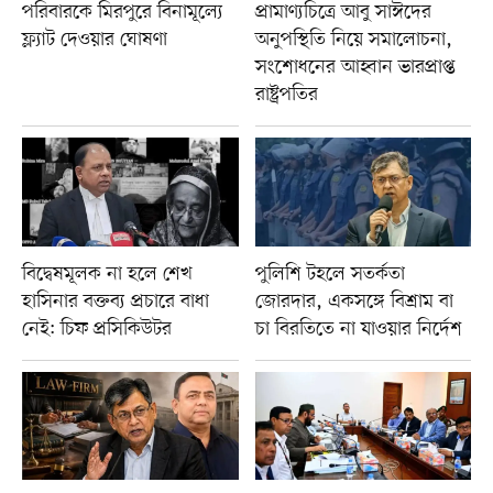
পরিবারকে মিরপুরে বিনামূল্যে
প্রামাণ্যচিত্রে আবু সাঈদের
ফ্ল্যাট দেওয়ার ঘোষণা
অনুপস্থিতি নিয়ে সমালোচনা,
সংশোধনের আহ্বান ভারপ্রাপ্ত
রাষ্ট্রপতির
বিদ্বেষমূলক না হলে শেখ
পুলিশি টহলে সতর্কতা
হাসিনার বক্তব্য প্রচারে বাধা
জোরদার, একসঙ্গে বিশ্রাম বা
নেই: চিফ প্রসিকিউটর
চা বিরতিতে না যাওয়ার নির্দেশ