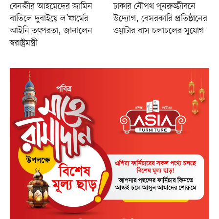
বেনজীর আহমেদের জামিন
ঢাকার নৌপথ পুনরুজ্জীবনে
বাতিলে দুবাইয়ে ল’ফার্মের
উদ্যোগ, বেসরকারি প্রতিষ্ঠানের
আইনি তৎপরতা, জানালেন
ওয়াটার বাস চলাচলের সুযোগ
স্বরাষ্ট্রমন্ত্রী