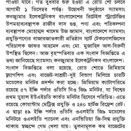
পাওয়া যাবে। গত বুধবার শুরু হওয়া এ রোড শো চলবে
আগামী ১ ডিসেম্বর পর্যন্ত। উদ্বোধনী অনুষ্ঠানে স্যামসাং
কনজ্যুমার ইলেকট্রনিকস বাংলাদেশের রিটেইল স্ট্র্যাটেজির
উপমহাব্যবস্থাপক রাজীব দাস গুপ্ত, পণ্য এবং পরিকল্পনা
ব্যবস্থাপক মোহাম্মদ খাদেম উজ জামান, বাংলাদেশে স্যামসাং
প্রযুক্তিপণ্যের বাজারজাতকারী প্রতিষ্ঠান স্মার্ট টেকনোলজিসের
পরিচালক জাফর আহমেদ এবং মো. মুজাহিদ আল-বিরুনী
উপস্থিত ছিলেন। আজ বৃহস্পতিবার এক সংবাদ বিজ্ঞপ্তিতে এ
তথ্য জানিয়েছে স্যামসাং কনজ্যুমার ইলেকট্রনিকস বাংলাদেশ।
সংবাদ বিজ্ঞপ্তিতে বলা হয়েছে, রোড শোতে প্রিমিয়াম
ফ্ল্যাগশিপ এবং বাজেট–সাশ্রয়ী—দুই বিভাগ মিলিয়ে চারটি
মডেলের মনিটর প্রদর্শন করা হচ্ছে। প্রিমিয়াম ক্যাটাগরিতে
রয়েছে ৫৭ ইঞ্চি পর্দার ওডিসি নিও জি৯ মনিটর, যা বিশ্বের
প্রথম ডুয়াল ইউএইচডি কার্ভড মনিটর হিসেবে পরিচিত। এতে
রয়েছে কোয়ান্টাম মেট্রিক্স প্রযুক্তি ও ২৪০ হার্টজ রিফ্রেশ রেট।
এ ছাড়া ৪৯ ইঞ্চি পর্দার ওডিসি ওএলইডি জি৯ মডেলের
মনিটরে ওএলইডি প্যানেল এবং এনভিডিয়া জি-সিঙ্ক প্রযুক্তি
থাকায় স্বচ্ছন্দে গেম খেলা যায়। তুলনামূলক কম বাজেটের