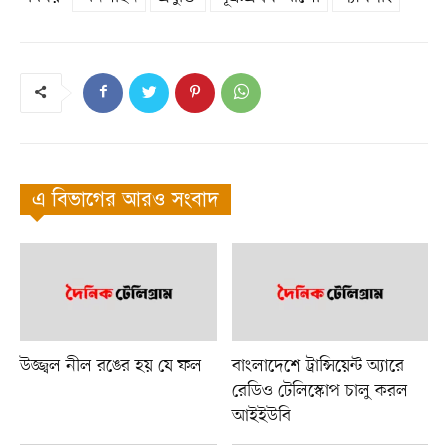
এ বিভাগের আরও সংবাদ
উজ্জ্বল নীল রঙের হয় যে ফল
বাংলাদেশে ট্রান্সিয়েন্ট অ্যারে
রেডিও টেলিস্কোপ চালু করল
আইইউবি