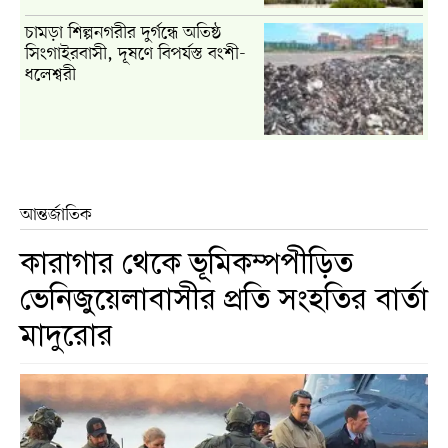
চামড়া শিল্পনগরীর দুর্গন্ধে অতিষ্ঠ
সিংগাইরবাসী, দূষণে বিপর্যস্ত বংশী-
ধলেশ্বরী