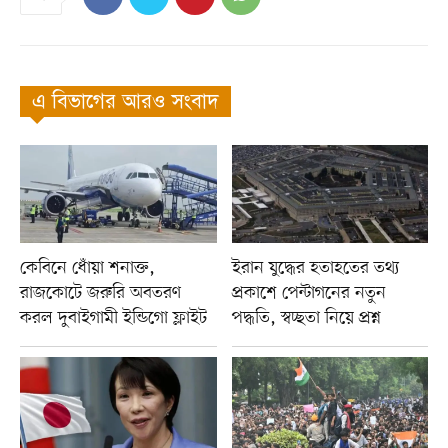
এ বিভাগের আরও সংবাদ
কেবিনে ধোঁয়া শনাক্ত,
ইরান যুদ্ধের হতাহতের তথ্য
রাজকোটে জরুরি অবতরণ
প্রকাশে পেন্টাগনের নতুন
করল দুবাইগামী ইন্ডিগো ফ্লাইট
পদ্ধতি, স্বচ্ছতা নিয়ে প্রশ্ন