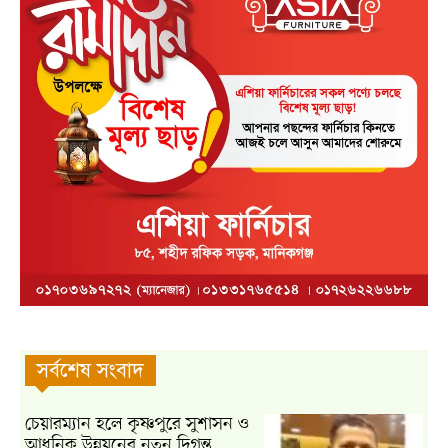
সর্বশেষ সংবাদ
চেয়ারম্যান হলে কৃষ্ণপুরে সুশাসন ও
আধুনিক উন্নয়নের নতুন দিগন্ত