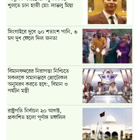
খুলতে চান হাজী মো: লাভলু মিয়া
সিংগাইরে দুধে ৬০ শতাংশ পানি, ৩
মণ দুধ ফেলে দিল জনতা
বিমানবন্দরের নিরাপত্তা নিশ্চিতে
সকলকে সমানভাবে প্রোটোকল
অনুসরণ করতে হবে:, বিমান ও
পর্যটন মন্ত্রী
রাষ্ট্রপতি নির্বাচন ২০ আগস্ট,
প্রকাশিত হলো পূর্ণাঙ্গ তফসিল