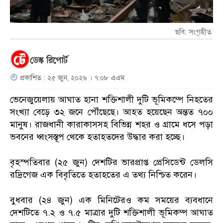
ছবি: সংগৃহীত
ডেস্ক রিপোর্ট
প্রকাশিত : ২৫ জুন, ২০২৬ । ৭:০৮ এএম
ভেনেজুয়েলায় আঘাত হানা শক্তিশালী দুটি ভূমিকম্পে নিহতের
সংখ্যা বেড়ে ৩২ জনে পৌঁছেছে। আহত হয়েছেন অন্তত ৭০০
মানুষ। রাজধানী কারাকাসসহ বিভিন্ন শহর ও গ্রামে ধসে পড়া
ভবনের ধ্বংসস্তূপ থেকে হতাহতদের উদ্ধার করা হচ্ছে।
বৃহস্পতিবার (২৫ জুন) দেশটির ভারপ্রাপ্ত প্রেসিডেন্ট ডেলসি
রদ্রিগেজ এক বিবৃতিতে হতাহতের এ তথ্য নিশ্চিত করেন।
বুধবার (২৪ জুন) এক মিনিটেরও কম সময়ের ব্যবধানে
দেশটিতে ৭.২ ও ৭.৫ মাত্রার দুটি শক্তিশালী ভূমিকম্প আঘাত