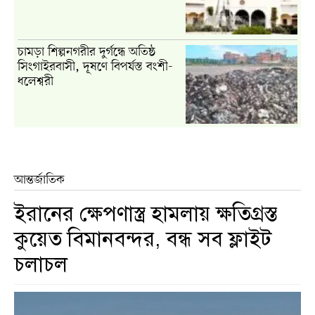
চামড়া শিল্পনগরীর দুর্গন্ধে অতিষ্ঠ
সিংগাইরবাসী, দূষণে বিপর্যস্ত বংশী-
ধলেশ্বরী