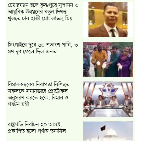
চেয়ারম্যান হলে কৃষ্ণপুরে সুশাসন ও
আধুনিক উন্নয়নের নতুন দিগন্ত
খুলতে চান হাজী মো: লাভলু মিয়া
সিংগাইরে দুধে ৬০ শতাংশ পানি, ৩
মণ দুধ ফেলে দিল জনতা
বিমানবন্দরের নিরাপত্তা নিশ্চিতে
সকলকে সমানভাবে প্রোটোকল
অনুসরণ করতে হবে:, বিমান ও
পর্যটন মন্ত্রী
রাষ্ট্রপতি নির্বাচন ২০ আগস্ট,
প্রকাশিত হলো পূর্ণাঙ্গ তফসিল