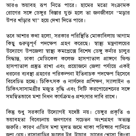
আরও ভয়াবহ রূপ নিতে পারে। হামের মতো সংক্রামক
রোগের সঙ্গে ডেঙ্গুর বিস্তার যুক্ত হলে তা জনজীবনে “মড়ার
উপর খাঁড়ার ঘা” হয়ে দেখা দিতে পারে।
তবে আশার কথা হলো, সরকার পরিস্থিতি মোকাবিলায় আগাম
কিছু গুরুত্বপূর্ণ পদক্ষেপ গ্রহণ করেছে। স্বাস্থ্য মন্ত্রণালয়ের
উদ্যোগে উপজেলা স্বাস্থ্য কমপ্লেক্সে বিশেষ ডেঙ্গু কর্নার চালুর
সিদ্ধান্ত, ঢাকা মেডিকেল কলেজ হাসপাতাল প্রাঙ্গণে ফিল্ড
হাসপাতাল প্রস্তুত রাখা এবং প্রয়োজনে জেলা পর্যায়ে একই
ধরনের ব্যবস্থা গ্রহণের পরিকল্পনা ইতিবাচক পদক্ষেপ হিসেবে
বিবেচিত হচ্ছে। চিকিৎসক ও নার্সদের প্রশিক্ষণ, স্যালাইন ও
চিকিৎসাসামগ্রীর মজুত বৃদ্ধি এবং সিটি করপোরেশনের সঙ্গে
সমন্বিতভাবে মশা নিধন কার্যক্রমও প্রশংসার দাবি রাখে।
কিন্তু শুধু সরকারি উদ্যোগই যথেষ্ট নয়। ডেঙ্গুর প্রকৃতি ও
ভয়াবহতা বিবেচনায় জনগণের সচেতন অংশগ্রহণ অত্যন্ত
জরুরি। কারণ এডিস মশা মূলত জমে থাকা পরিষ্কার পানিতে
জন্ম নেয়। বাসাবাড়ির ফুলের টব, টায়ার, ডাবের খোসা কিংবা