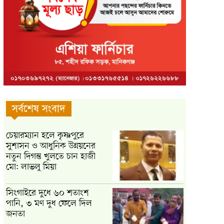
সর্বশেষ সংবাদ
চেয়ারম্যান হলে কৃষ্ণপুরে
সুশাসন ও আধুনিক উন্নয়নের
নতুন দিগন্ত খুলতে চান হাজী
মো: লাভলু মিয়া
সিংগাইরে দুধে ৬০ শতাংশ
পানি, ৩ মণ দুধ ফেলে দিল
জনতা