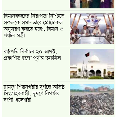
বিমানবন্দরের নিরাপত্তা নিশ্চিতে
সকলকে সমানভাবে প্রোটোকল
অনুসরণ করতে হবে:, বিমান ও
পর্যটন মন্ত্রী
রাষ্ট্রপতি নির্বাচন ২০ আগস্ট,
প্রকাশিত হলো পূর্ণাঙ্গ তফসিল
চামড়া শিল্পনগরীর দুর্গন্ধে অতিষ্ঠ
সিংগাইরবাসী, দূষণে বিপর্যস্ত
বংশী-ধলেশ্বরী