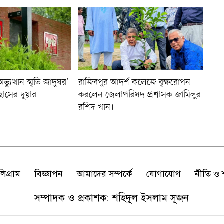
যুত্থান স্মৃতি জাদুঘর’
রাজিবপুর আদর্শ কলেজে বৃক্ষরোপন
হাসের দুয়ার
করলেন জেলাপরিষদ প্রশাসক জামিলুর
রশিদ খান।
লিগ্রাম
বিজ্ঞাপন
আমাদের সম্পর্কে
যোগাযোগ
নীতি ও শ
সম্পাদক ও প্রকাশক: শহিদুল ইসলাম সুজন