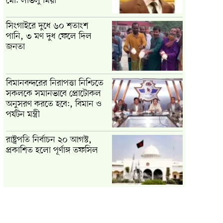
মো: লাভলু মিয়া
সিংগাইরে দুধে ৬০ শতাংশ
পানি, ৩ মণ দুধ ফেলে দিল
জনতা
বিমানবন্দরের নিরাপত্তা নিশ্চিতে
সকলকে সমানভাবে প্রোটোকল
অনুসরণ করতে হবে:, বিমান ও
পর্যটন মন্ত্রী
রাষ্ট্রপতি নির্বাচন ২০ আগস্ট,
প্রকাশিত হলো পূর্ণাঙ্গ তফসিল