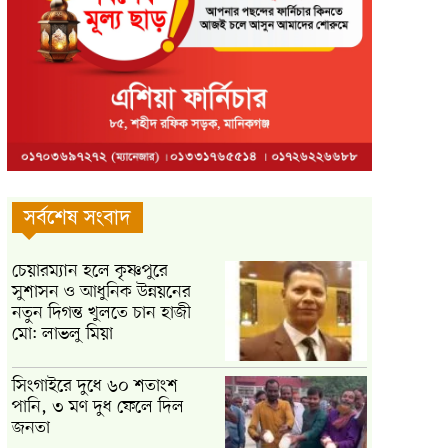
সর্বশেষ সংবাদ
চেয়ারম্যান হলে কৃষ্ণপুরে
সুশাসন ও আধুনিক উন্নয়নের
নতুন দিগন্ত খুলতে চান হাজী
মো: লাভলু মিয়া
সিংগাইরে দুধে ৬০ শতাংশ
পানি, ৩ মণ দুধ ফেলে দিল
জনতা