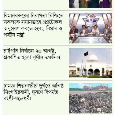
বিমানবন্দরের নিরাপত্তা নিশ্চিতে
সকলকে সমানভাবে প্রোটোকল
অনুসরণ করতে হবে:, বিমান ও
পর্যটন মন্ত্রী
রাষ্ট্রপতি নির্বাচন ২০ আগস্ট,
প্রকাশিত হলো পূর্ণাঙ্গ তফসিল
চামড়া শিল্পনগরীর দুর্গন্ধে অতিষ্ঠ
সিংগাইরবাসী, দূষণে বিপর্যস্ত
বংশী-ধলেশ্বরী