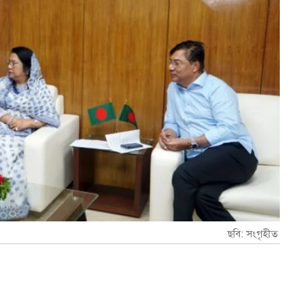
ছবি: সংগৃহীত