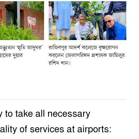
যুত্থান স্মৃতি জাদুঘর’
রাজিবপুর আদর্শ কলেজে বৃক্ষরোপন
হাসের দুয়ার
করলেন জেলাপরিষদ প্রশাসক জামিলুর
রশিদ খান।