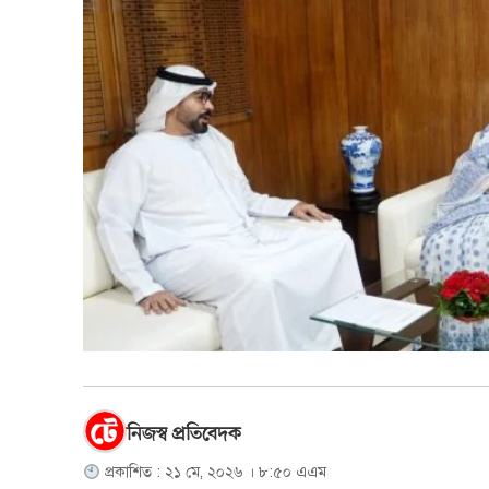
নিজস্ব প্রতিবেদক
প্রকাশিত : ২১ মে, ২০২৬ । ৮:৫০ এএম