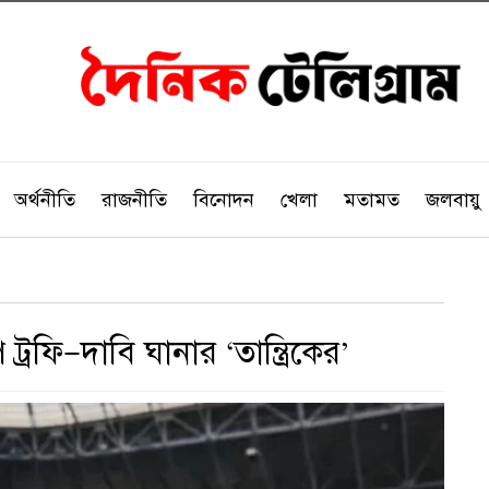
অর্থনীতি
রাজনীতি
বিনোদন
খেলা
মতামত
জলবায়ু
রফি—দাবি ঘানার ‘তান্ত্রিকের’