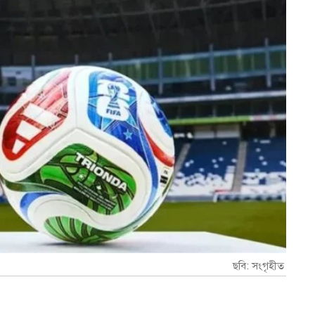
ছবি: সংগৃহীত