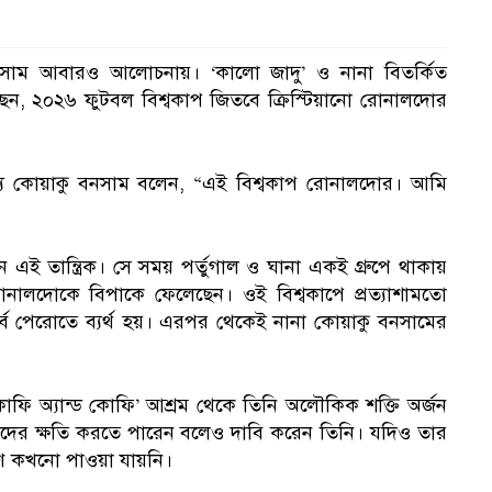
 বনসাম আবারও আলোচনায়। ‘কালো জাদু’ ও নানা বিতর্কিত
রেছেন, ২০২৬ ফুটবল বিশ্বকাপ জিতবে ক্রিস্টিয়ানো রোনালদোর
তব্যে কোয়াকু বনসাম বলেন, “এই বিশ্বকাপ রোনালদোর। আমি
ই তান্ত্রিক। সে সময় পর্তুগাল ও ঘানা একই গ্রুপে থাকায়
োনালদোকে বিপাকে ফেলেছেন। ওই বিশ্বকাপে প্রত্যাশামতো
র্ব পেরোতে ব্যর্থ হয়। এরপর থেকেই নানা কোয়াকু বনসামের
‘কোফি অ্যান্ড কোফি’ আশ্রম থেকে তিনি অলৌকিক শক্তি অর্জন
াড়দের ক্ষতি করতে পারেন বলেও দাবি করেন তিনি। যদিও তার
মাণ কখনো পাওয়া যায়নি।