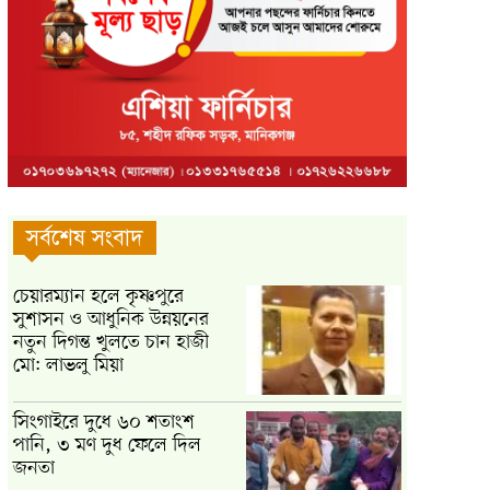
সর্বশেষ সংবাদ
চেয়ারম্যান হলে কৃষ্ণপুরে
সুশাসন ও আধুনিক উন্নয়নের
নতুন দিগন্ত খুলতে চান হাজী
মো: লাভলু মিয়া
সিংগাইরে দুধে ৬০ শতাংশ
পানি, ৩ মণ দুধ ফেলে দিল
জনতা