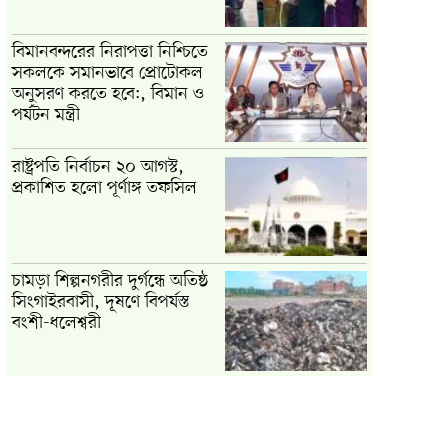
বিমানবন্দরের নিরাপত্তা নিশ্চিতে
সকলকে সমানভাবে প্রোটোকল
অনুসরণ করতে হবে:, বিমান ও
পর্যটন মন্ত্রী
রাষ্ট্রপতি নির্বাচন ২০ আগস্ট,
প্রকাশিত হলো পূর্ণাঙ্গ তফসিল
চামড়া শিল্পনগরীর দুর্গন্ধে অতিষ্ঠ
সিংগাইরবাসী, দূষণে বিপর্যস্ত
বংশী-ধলেশ্বরী