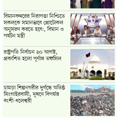
বিমানবন্দরের নিরাপত্তা নিশ্চিতে
সকলকে সমানভাবে প্রোটোকল
অনুসরণ করতে হবে:, বিমান ও
পর্যটন মন্ত্রী
রাষ্ট্রপতি নির্বাচন ২০ আগস্ট,
প্রকাশিত হলো পূর্ণাঙ্গ তফসিল
চামড়া শিল্পনগরীর দুর্গন্ধে অতিষ্ঠ
সিংগাইরবাসী, দূষণে বিপর্যস্ত
বংশী-ধলেশ্বরী