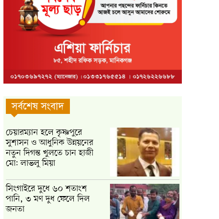
সর্বশেষ সংবাদ
চেয়ারম্যান হলে কৃষ্ণপুরে
সুশাসন ও আধুনিক উন্নয়নের
নতুন দিগন্ত খুলতে চান হাজী
মো: লাভলু মিয়া
সিংগাইরে দুধে ৬০ শতাংশ
পানি, ৩ মণ দুধ ফেলে দিল
জনতা