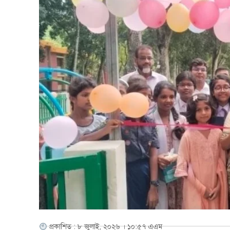
প্রকাশিত : ৮ জুলাই, ২০২৬ । ১০:৫৭ এএম