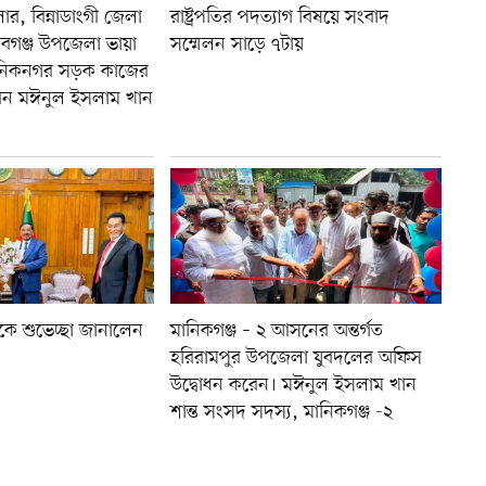
র, বিন্নাডাংগী জেলা
রাষ্ট্রপতির পদত্যাগ বিষয়ে সংবাদ
বাবগঞ্জ উপজেলা ভায়া
সম্মেলন সাড়ে ৭টায়
ানিকনগর সড়ক কাজের
রেন মঈনুল ইসলাম খান
রপতিকে শুভেচ্ছা জানালেন
মানিকগঞ্জ – ২ আসনের অন্তর্গত
হরিরামপুর উপজেলা যুবদলের অফিস
উদ্বোধন করেন। মঈনুল ইসলাম খান
শান্ত সংসদ সদস্য, মানিকগঞ্জ -২