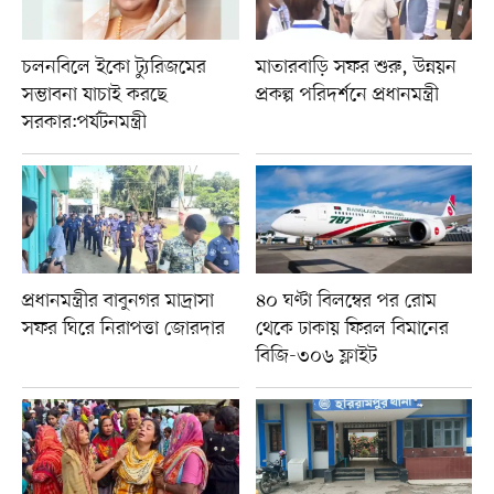
চলনবিলে ইকো ট্যুরিজমের
মাতারবাড়ি সফর শুরু, উন্নয়ন
সম্ভাবনা যাচাই করছে
প্রকল্প পরিদর্শনে প্রধানমন্ত্রী
সরকার:পর্যটনমন্ত্রী
প্রধানমন্ত্রীর বাবুনগর মাদ্রাসা
৪০ ঘণ্টা বিলম্বের পর রোম
সফর ঘিরে নিরাপত্তা জোরদার
থেকে ঢাকায় ফিরল বিমানের
বিজি-৩০৬ ফ্লাইট