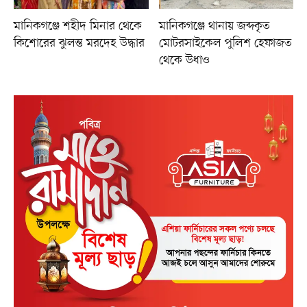
মানিকগঞ্জে শহীদ মিনার থেকে
মানিকগঞ্জে থানায় জব্দকৃত
কিশোরের ঝুলন্ত মরদেহ উদ্ধার
মোটরসাইকেল পুলিশ হেফাজত
থেকে উধাও