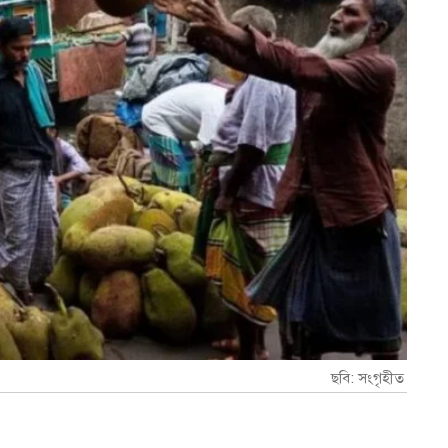
ছবি: সংগৃহীত