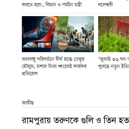
করতে হবে:, বিমান ও পর্যটন মন্ত্রী
ধলেশ্বরী
জলবায়ু পরিবর্তনে দীর্ঘ হচ্ছে ডেঙ্গুর
‘জুলাই ৩৬ গণ-অভ্
মৌসুম, মশার উৎস ধ্বংসেই কার্যকর
খুলছে নতুন ইতি
প্রতিরোধ