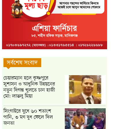
সর্বশেষ সংবাদ
চেয়ারম্যান হলে কৃষ্ণপুরে
সুশাসন ও আধুনিক উন্নয়নের
নতুন দিগন্ত খুলতে চান হাজী
মো: লাভলু মিয়া
সিংগাইরে দুধে ৬০ শতাংশ
পানি, ৩ মণ দুধ ফেলে দিল
জনতা