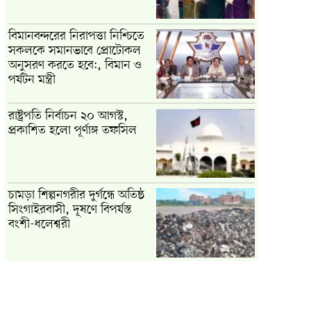
বিমানবন্দরের নিরাপত্তা নিশ্চিতে
সকলকে সমানভাবে প্রোটোকল
অনুসরণ করতে হবে:, বিমান ও
পর্যটন মন্ত্রী
রাষ্ট্রপতি নির্বাচন ২০ আগস্ট,
প্রকাশিত হলো পূর্ণাঙ্গ তফসিল
চামড়া শিল্পনগরীর দুর্গন্ধে অতিষ্ঠ
সিংগাইরবাসী, দূষণে বিপর্যস্ত
বংশী-ধলেশ্বরী