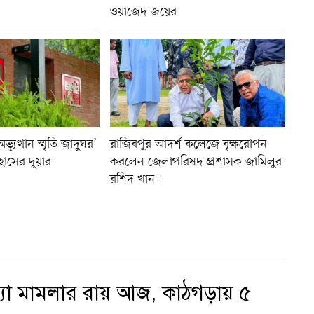
ওয়াজেদ জয়ের
যুত্থান স্মৃতি জাদুঘর’
রাজিবপুর আদর্শ কলেজে বৃক্ষরোপন
হাসের দুয়ার
করলেন জেলাপরিষদ প্রশাসক জামিলুর
রশিদ খান।