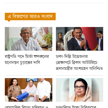
এ বিভাগের আরও সংবাদ
রাষ্ট্রপতি পদে মির্জা ফখরুলের
ঢাকা-দিল্লি উত্তেজনার
মনোনয়ন চূড়ান্তের দাবি
প্রেক্ষাপটে ব্রিকস আউটরিচে
প্রধানমন্ত্রীর অংশগ্রহণ অনিশ্চিত
বেসামরিক বিমান পরিবহন ও
চলনবিলে ইকো ট্যুরিজমের