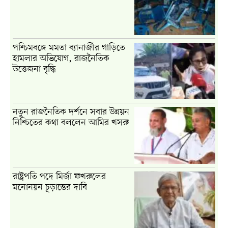
পশ্চিমবঙ্গে মমতা ব্যানার্জীর গাড়িতে
হামলার অভিযোগ, রাজনৈতিক
উত্তেজনা বৃদ্ধি
নতুন রাজনৈতিক দর্শনে সবার উন্নয়ন
নিশ্চিতের কথা বললেন আমির খসরু
রাষ্ট্রপতি পদে মির্জা ফখরুলের
মনোনয়ন চূড়ান্তের দাবি