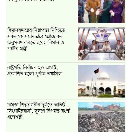
বিমানবন্দরের নিরাপত্তা নিশ্চিতে
সকলকে সমানভাবে প্রোটোকল
অনুসরণ করতে হবে:, বিমান ও
পর্যটন মন্ত্রী
রাষ্ট্রপতি নির্বাচন ২০ আগস্ট,
প্রকাশিত হলো পূর্ণাঙ্গ তফসিল
চামড়া শিল্পনগরীর দুর্গন্ধে অতিষ্ঠ
সিংগাইরবাসী, দূষণে বিপর্যস্ত বংশী-
ধলেশ্বরী