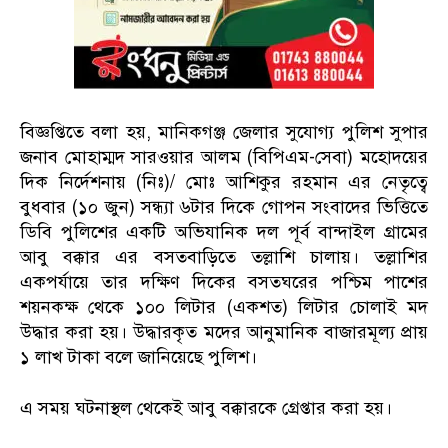
বিজ্ঞপ্তিতে বলা হয়, মানিকগঞ্জ জেলার সুযোগ্য পুলিশ সুপার
জনাব মোহাম্মদ সারওয়ার আলম (বিপিএম-সেবা) মহোদয়ের
দিক নির্দেশনায় (নিঃ)/ মোঃ আশিকুর রহমান এর নেতৃত্বে
বুধবার (১০ জুন) সন্ধ্যা ৬টার দিকে গোপন সংবাদের ভিত্তিতে
ডিবি পুলিশের একটি অভিযানিক দল পূর্ব বান্দাইল গ্রামের
আবু বক্কার এর বসতবাড়িতে তল্লাশি চালায়। তল্লাশির
একপর্যায়ে তার দক্ষিণ দিকের বসতঘরের পশ্চিম পাশের
শয়নকক্ষ থেকে ১০০ লিটার (একশত) লিটার চোলাই মদ
উদ্ধার করা হয়। উদ্ধারকৃত মদের আনুমানিক বাজারমূল্য প্রায়
১ লাখ টাকা বলে জানিয়েছে পুলিশ।
এ সময় ঘটনাস্থল থেকেই আবু বক্কারকে গ্রেপ্তার করা হয়।