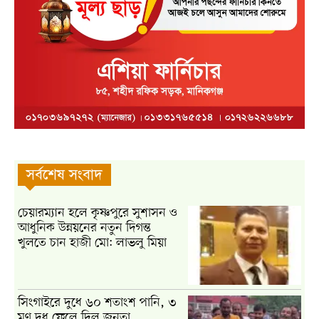
সর্বশেষ সংবাদ
চেয়ারম্যান হলে কৃষ্ণপুরে সুশাসন ও
আধুনিক উন্নয়নের নতুন দিগন্ত
খুলতে চান হাজী মো: লাভলু মিয়া
সিংগাইরে দুধে ৬০ শতাংশ পানি, ৩
মণ দুধ ফেলে দিল জনতা