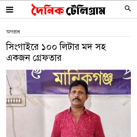
অপরাধ
সিংগাইরে ১০০ লিটার মদ সহ
একজন গ্রেফতার