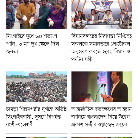
সিংগাইরে দুধে ৬০ শতাংশ
বিমানবন্দরের নিরাপত্তা নিশ্চিতে
পানি, ৩ মণ দুধ ফেলে দিল
সকলকে সমানভাবে প্রোটোকল
জনতা
অনুসরণ করতে হবে:, বিমান ও
পর্যটন মন্ত্রী
চামড়া শিল্পনগরীর দুর্গন্ধে অতিষ্ঠ
আন্তর্জাতিক হস্তক্ষেপের আহ্বান
সিংগাইরবাসী, দূষণে বিপর্যস্ত
জানিয়ে বাংলাদেশ নিয়ে উদ্বেগ
বংশী-ধলেশ্বরী
প্রকাশ সজীব ওয়াজেদ জয়ের