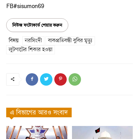
FB#sisumon69
নিউজ ফটোকার্ড শেয়ার করুন
বিষয়
নরসিংদী
বাকপ্রতিবন্ধী বুবির মৃত্যু
লুটপাটের শিকার হওয়া
এ বিভাগের আরও সংবাদ