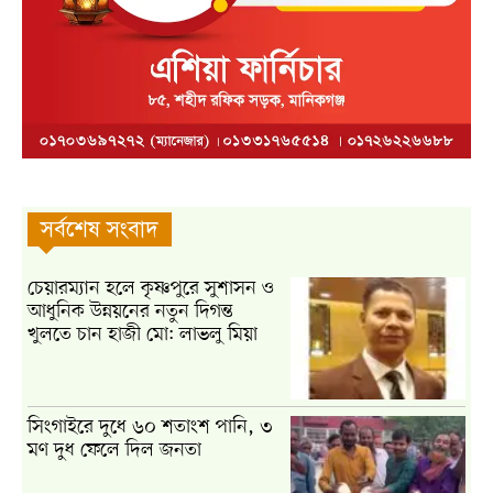
সর্বশেষ সংবাদ
চেয়ারম্যান হলে কৃষ্ণপুরে সুশাসন ও
আধুনিক উন্নয়নের নতুন দিগন্ত
খুলতে চান হাজী মো: লাভলু মিয়া
সিংগাইরে দুধে ৬০ শতাংশ পানি, ৩
মণ দুধ ফেলে দিল জনতা