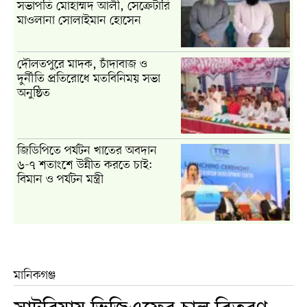
সভাপতি মোহাম্মদ আলী, সেক্রেটারি
মাওলানা সোলাইমান হোসেন
দৌলতপুরে মাদক, চাঁদাবাজ ও
দুর্নীতি প্রতিরোধে মতবিনিময় সভা
অনুষ্ঠিত
জিডিপিতে পর্যটন খাতের অবদান
৬-৭ শতাংশে উন্নীত করতে চাই:
বিমান ও পর্যটন মন্ত্রী