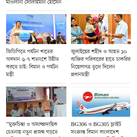
মাওলানা সোলাইমান হোসেন
জিডিপিতে পর্যটন খাতের
জুলাইয়ের শহীদ ও আহত ১০
অবদান ৬-৭ শতাংশে উন্নীত
ব্যক্তির পরিবারের হাতে চাকরির
করতে চাই: বিমান ও পর্যটন
নিয়োগপত্র তুলে দিলেন
মন্ত্রী
প্রধানমন্ত্রী
“মুক্তচিন্তা ও অসাম্প্রদায়িক
BG306 ও BG305 ফ্লাইট
চেতনায় নতুন প্রজন্ম গড়তে
সংক্রান্ত বিমান বাংলাদেশ