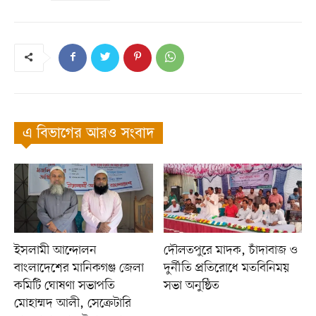
এ বিভাগের আরও সংবাদ
ইসলামী আন্দোলন
দৌলতপুরে মাদক, চাঁদাবাজ ও
বাংলাদেশের মানিকগঞ্জ জেলা
দুর্নীতি প্রতিরোধে মতবিনিময়
কমিটি ঘোষণা সভাপতি
সভা অনুষ্ঠিত
মোহাম্মদ আলী, সেক্রেটারি