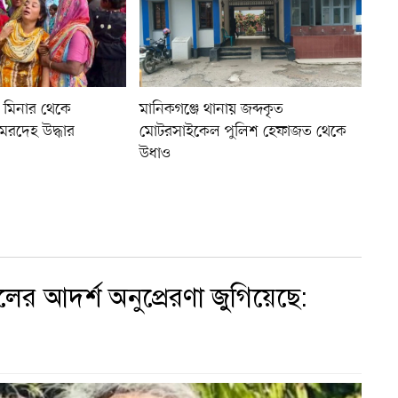
দ মিনার থেকে
মানিকগঞ্জে থানায় জব্দকৃত
মরদেহ উদ্ধার
মোটরসাইকেল পুলিশ হেফাজত থেকে
উধাও