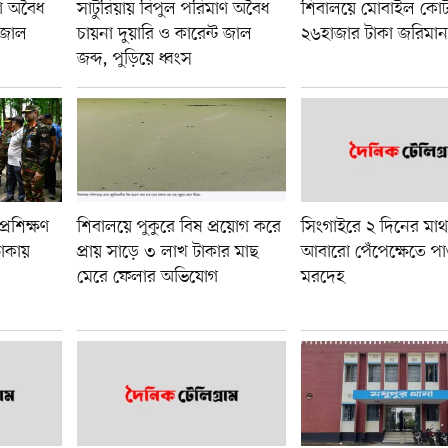
াণ অবৈধ
সাটুরিয়ায় বিপুল পরিমাণ অবৈধ
শিবালয়ে মোবাইল কোর্
ট জাল
চায়না দুয়ারি ও কারেন্ট জাল
২৬হাজার টাকা জরিমান
জব্দ, পুড়িয়ে ধ্বংস
্রশিক্ষণ
শিবালয়ে পুকুরে বিষ প্রয়োগ করে
সিংগাইরে ২ দিনের মাথ
ঢাকায়
প্রায় সাড়ে ৩ লাখ টাকার মাছ
আবারো পেঁপেক্ষেতে প
মেরে ফেলার অভিযোগ
মরদেহ