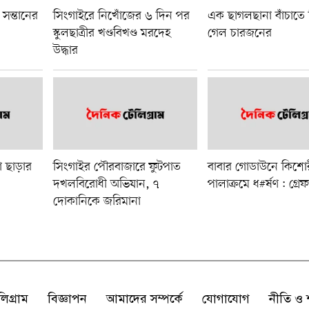
 সন্তানের
সিংগাইরে নিখোঁজের ৬ দিন পর
এক ছাগলছানা বাঁচাতে গ
স্কুলছাত্রীর খণ্ডবিখণ্ড মরদেহ
গেল চারজনের
উদ্ধার
 ছাড়ার
সিংগাইর পৌরবাজারে ফুটপাত
বাবার গোডাউনে কিশোর
দখলবিরোধী অভিযান, ৭
পালাক্রমে ধ#র্ষণ : গ্র
দোকানিকে জরিমানা
লিগ্রাম
বিজ্ঞাপন
আমাদের সম্পর্কে
যোগাযোগ
নীতি ও শ