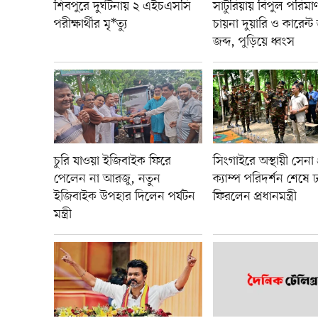
শিবপুরে দুর্ঘটনায় ২ এইচএসসি
সাটুরিয়ায় বিপুল পরিম
পরীক্ষার্থীর মৃ*ত্যু
চায়না দুয়ারি ও কারেন্
জব্দ, পুড়িয়ে ধ্বংস
চুরি যাওয়া ইজিবাইক ফিরে
সিংগাইরে অস্থায়ী সেনা প
পেলেন না আরজু, নতুন
ক্যাম্প পরিদর্শন শেষে 
ইজিবাইক উপহার দিলেন পর্যটন
ফিরলেন প্রধানমন্ত্রী
মন্ত্রী