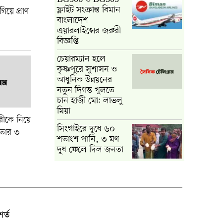
ফ্লাইট সংক্রান্ত বিমান
িয়ে প্রাণ
বাংলাদেশ
এয়ারলাইন্সের জরুরী
বিজ্ঞপ্তি
চেয়ারম্যান হলে
কৃষ্ণপুরে সুশাসন ও
আধুনিক উন্নয়নের
নতুন দিগন্ত খুলতে
চান হাজী মো: লাভলু
মিয়া
ীকে নিয়ে
সিংগাইরে দুধে ৬০
েফতার ৩
শতাংশ পানি, ৩ মণ
দুধ ফেলে দিল জনতা
র্ত