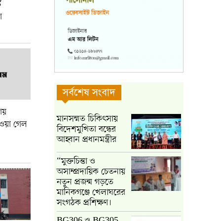
ট
া
সর্বশেষ সংবাদ
ায়
মানসম্মত চিকিৎসায়
াওয়া গেল
বিদেশমুখিতা বন্ধের
আহ্বান প্রধানমন্ত্রীর
“মুক্তচিন্তা ও
অসাম্প্রদায়িক চেতনায়
নতুন প্রজন্ম গড়তে
মানিকগঞ্জে খেলাঘরের
সংগঠক প্রশিক্ষণ।
BG306 ও BG305