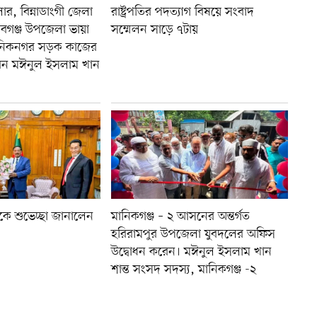
র, বিন্নাডাংগী জেলা
রাষ্ট্রপতির পদত্যাগ বিষয়ে সংবাদ
বাবগঞ্জ উপজেলা ভায়া
সম্মেলন সাড়ে ৭টায়
ানিকনগর সড়ক কাজের
রেন মঈনুল ইসলাম খান
রপতিকে শুভেচ্ছা জানালেন
মানিকগঞ্জ – ২ আসনের অন্তর্গত
হরিরামপুর উপজেলা যুবদলের অফিস
উদ্বোধন করেন। মঈনুল ইসলাম খান
শান্ত সংসদ সদস্য, মানিকগঞ্জ -২