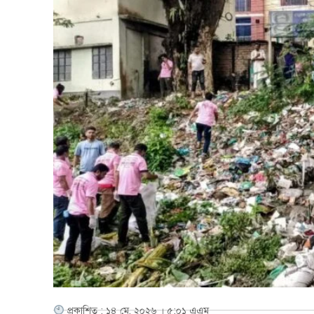
প্রকাশিত : ১৪ মে, ২০২৬ । ৫:০১ এএম