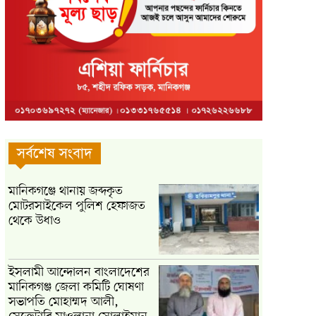
সর্বশেষ সংবাদ
মানিকগঞ্জে থানায় জব্দকৃত
মোটরসাইকেল পুলিশ হেফাজত
থেকে উধাও
ইসলামী আন্দোলন বাংলাদেশের
মানিকগঞ্জ জেলা কমিটি ঘোষণা
সভাপতি মোহাম্মদ আলী,