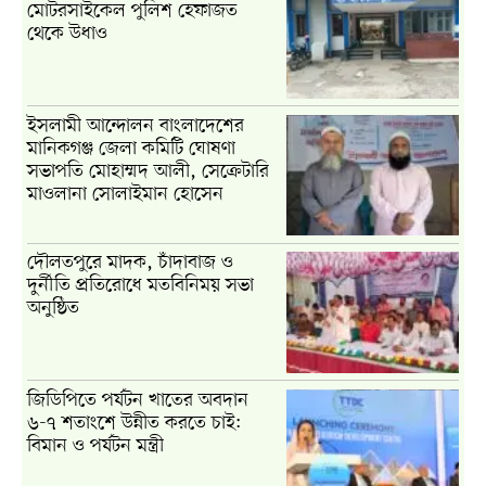
মোটরসাইকেল পুলিশ হেফাজত
থেকে উধাও
ইসলামী আন্দোলন বাংলাদেশের
মানিকগঞ্জ জেলা কমিটি ঘোষণা
সভাপতি মোহাম্মদ আলী, সেক্রেটারি
মাওলানা সোলাইমান হোসেন
দৌলতপুরে মাদক, চাঁদাবাজ ও
দুর্নীতি প্রতিরোধে মতবিনিময় সভা
অনুষ্ঠিত
জিডিপিতে পর্যটন খাতের অবদান
৬-৭ শতাংশে উন্নীত করতে চাই:
বিমান ও পর্যটন মন্ত্রী