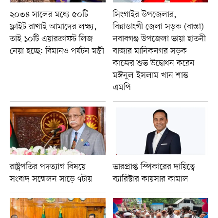
২০৩৪ সালের মধ্যে ৫০টি
সিংগাইর উপজেলার,
ফ্লাইট রাখাই আমাদের লক্ষ্য,
বিন্নাডাংগী জেলা সড়ক (বাস্তা)
তাই ১০টি এয়ারক্রাফট লিজ
নবাবগঞ্জ উপজেলা ভায়া হাতনী
নেয়া হচ্ছে: বিমানও পর্যটন মন্ত্রী
বাজার মানিকনগর সড়ক
কাজের শুভ উদ্বোধন করেন
মঈনুল ইসলাম খান শান্ত
এমপি
রাষ্ট্রপতির পদত্যাগ বিষয়ে
ভারপ্রাপ্ত স্পিকারের দায়িত্বে
সংবাদ সম্মেলন সাড়ে ৭টায়
ব্যারিস্টার কায়সার কামাল