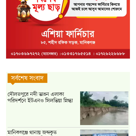
সর্বশেষ সংবাদ
দৌলতপুরে নদী ভাঙন এলাকা
পরিদর্শনে ইউএনও সিলভিয়া স্নিগ্ধা
মানিকগঞ্জে থানায় জব্দকৃত