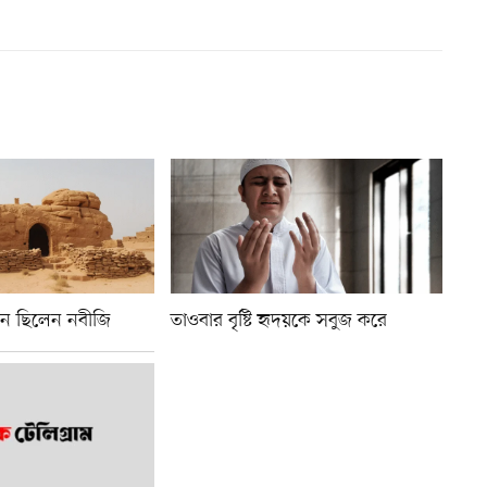
েমন ছিলেন নবীজি
তাওবার বৃষ্টি হৃদয়কে সবুজ করে