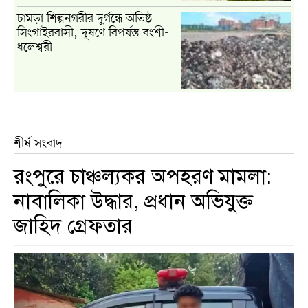
চামড়া শিল্পনগরীর দুর্গন্ধে অতিষ্ঠ
সিংগাইরবাসী, দূষণে বিপর্যস্ত বংশী-
ধলেশ্বরী