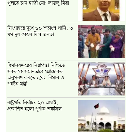
খুলতে চান হাজী মো: লাভলু মিয়া
সিংগাইরে দুধে ৬০ শতাংশ পানি, ৩
মণ দুধ ফেলে দিল জনতা
বিমানবন্দরের নিরাপত্তা নিশ্চিতে
সকলকে সমানভাবে প্রোটোকল
অনুসরণ করতে হবে:, বিমান ও
পর্যটন মন্ত্রী
রাষ্ট্রপতি নির্বাচন ২০ আগস্ট,
প্রকাশিত হলো পূর্ণাঙ্গ তফসিল