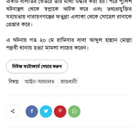
একটি বালতির ভেতরে তার মাথা উদ্ধার করা হয়। পরে পুলিশ
ঘটনাস্থল থেকে স্বপ্নাকে আটক করে এবং তথ্যপ্রযুক্তির
সহায়তায় নারায়ণগঞ্জের ফতুল্লা এলাকা থেকে সোহেল রানাকে
গ্রেপ্তার করে।
এ ঘটনায় গত ২০ মে রামিসার বাবা আব্দুল হান্নান মোল্লা
পল্লবী থানায় হত্যা মামলা দায়ের করেন।
নিউজ ফটোকার্ড শেয়ার করুন
বিষয়
আইন-আদালত
রাজধানী