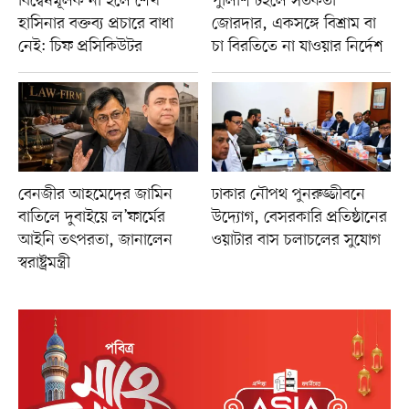
বিদ্বেষমূলক না হলে শেখ
পুলিশি টহলে সতর্কতা
হাসিনার বক্তব্য প্রচারে বাধা
জোরদার, একসঙ্গে বিশ্রাম বা
নেই: চিফ প্রসিকিউটর
চা বিরতিতে না যাওয়ার নির্দেশ
বেনজীর আহমেদের জামিন
ঢাকার নৌপথ পুনরুজ্জীবনে
বাতিলে দুবাইয়ে ল’ফার্মের
উদ্যোগ, বেসরকারি প্রতিষ্ঠানের
আইনি তৎপরতা, জানালেন
ওয়াটার বাস চলাচলের সুযোগ
স্বরাষ্ট্রমন্ত্রী