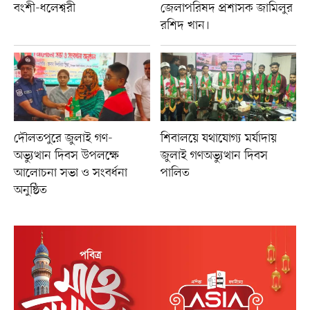
বংশী-ধলেশ্বরী
জেলাপরিষদ প্রশাসক জামিলুর
রশিদ খান।
দৌলতপুরে জুলাই গণ-
শিবালয়ে যথাযোগ্য মর্যাদায়
অভ্যুত্থান দিবস উপলক্ষে
জুলাই গণঅভ্যুত্থান দিবস
আলোচনা সভা ও সংবর্ধনা
পালিত
অনুষ্ঠিত