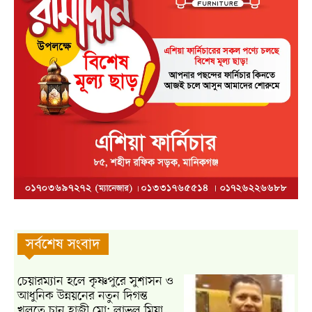
সর্বশেষ সংবাদ
চেয়ারম্যান হলে কৃষ্ণপুরে সুশাসন ও
আধুনিক উন্নয়নের নতুন দিগন্ত
খুলতে চান হাজী মো: লাভলু মিয়া