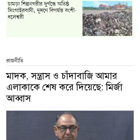
চামড়া শিল্পনগরীর দুর্গন্ধে অতিষ্ঠ
সিংগাইরবাসী, দূষণে বিপর্যস্ত বংশী-
ধলেশ্বরী