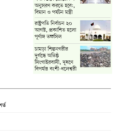
অনুসরণ করতে হবে:,
বিমান ও পর্যটন মন্ত্রী
রাষ্ট্রপতি নির্বাচন ২০
আগস্ট, প্রকাশিত হলো
পূর্ণাঙ্গ তফসিল
চামড়া শিল্পনগরীর
দুর্গন্ধে অতিষ্ঠ
সিংগাইরবাসী, দূষণে
বিপর্যস্ত বংশী-ধলেশ্বরী
র্ত