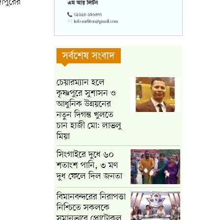
জীপুরের
সর্বশেষ সংবাদ
চেয়ারম্যান হলে
কৃষ্ণপুরে সুশাসন ও
আধুনিক উন্নয়নের
নতুন দিগন্ত খুলতে
চান হাজী মো: লাভলু
মিয়া
সিংগাইরে দুধে ৬০
শতাংশ পানি, ৩ মণ
দুধ ফেলে দিল জনতা
বিমানবন্দরের নিরাপত্তা
নিশ্চিতে সকলকে
সমানভাবে প্রোটোকল