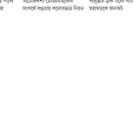
মায় পড়ল
অটোরিকশা-মোটরসাইকেল
বালুভর্তি ট্রাক উল্টে গা
ার
সংঘর্ষে বগুড়ায় কলেজছাত্র নিহত
মহাসড়কে যানজট