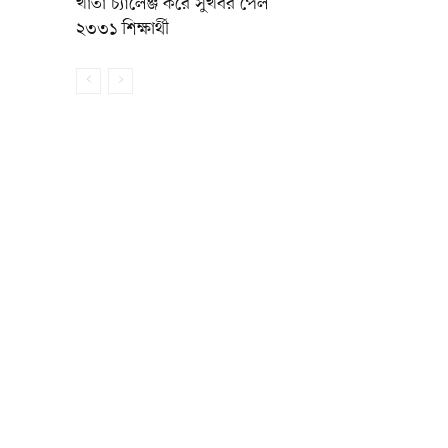
খাতা চ্যালেঞ্জ করে সুখবর পেল
২৩৩১ শিক্ষার্থী