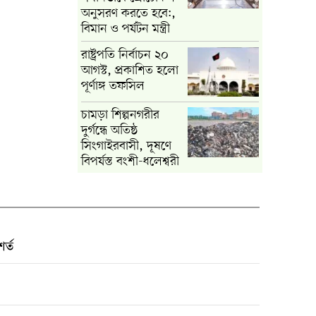
অনুসরণ করতে হবে:,
বিমান ও পর্যটন মন্ত্রী
রাষ্ট্রপতি নির্বাচন ২০
আগস্ট, প্রকাশিত হলো
পূর্ণাঙ্গ তফসিল
চামড়া শিল্পনগরীর
দুর্গন্ধে অতিষ্ঠ
সিংগাইরবাসী, দূষণে
বিপর্যস্ত বংশী-ধলেশ্বরী
র্ত