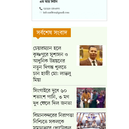
সর্বশেষ সংবাদ
চেয়ারম্যান হলে
কৃষ্ণপুরে সুশাসন ও
আধুনিক উন্নয়নের
নতুন দিগন্ত খুলতে
চান হাজী মো: লাভলু
মিয়া
সিংগাইরে দুধে ৬০
শতাংশ পানি, ৩ মণ
দুধ ফেলে দিল জনতা
বিমানবন্দরের নিরাপত্তা
নিশ্চিতে সকলকে
সমানভাবে প্রোটোকল