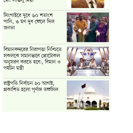
মো: লাভলু মিয়া
সিংগাইরে দুধে ৬০ শতাংশ
পানি, ৩ মণ দুধ ফেলে দিল
জনতা
বিমানবন্দরের নিরাপত্তা নিশ্চিতে
সকলকে সমানভাবে প্রোটোকল
অনুসরণ করতে হবে:, বিমান ও
পর্যটন মন্ত্রী
রাষ্ট্রপতি নির্বাচন ২০ আগস্ট,
প্রকাশিত হলো পূর্ণাঙ্গ তফসিল