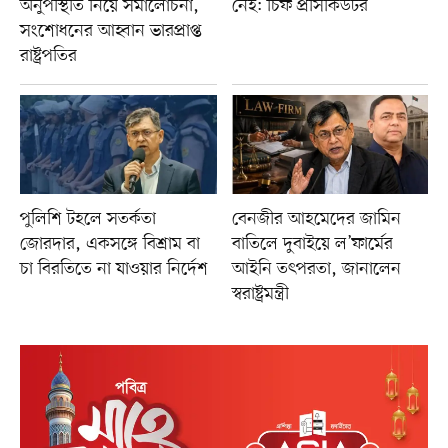
অনুপস্থিতি নিয়ে সমালোচনা,
নেই: চিফ প্রসিকিউটর
সংশোধনের আহ্বান ভারপ্রাপ্ত
রাষ্ট্রপতির
পুলিশি টহলে সতর্কতা
বেনজীর আহমেদের জামিন
জোরদার, একসঙ্গে বিশ্রাম বা
বাতিলে দুবাইয়ে ল’ফার্মের
চা বিরতিতে না যাওয়ার নির্দেশ
আইনি তৎপরতা, জানালেন
স্বরাষ্ট্রমন্ত্রী