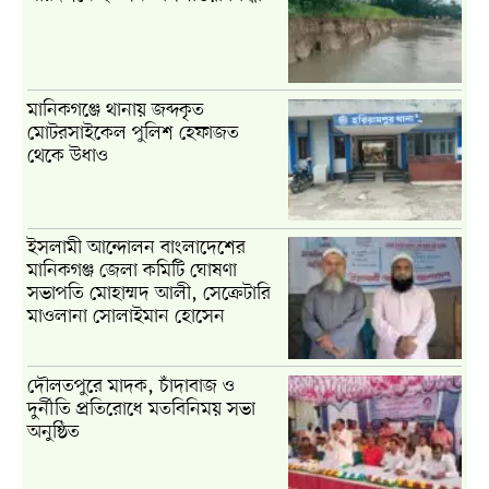
মানিকগঞ্জে থানায় জব্দকৃত
মোটরসাইকেল পুলিশ হেফাজত
থেকে উধাও
ইসলামী আন্দোলন বাংলাদেশের
মানিকগঞ্জ জেলা কমিটি ঘোষণা
সভাপতি মোহাম্মদ আলী, সেক্রেটারি
মাওলানা সোলাইমান হোসেন
দৌলতপুরে মাদক, চাঁদাবাজ ও
দুর্নীতি প্রতিরোধে মতবিনিময় সভা
অনুষ্ঠিত