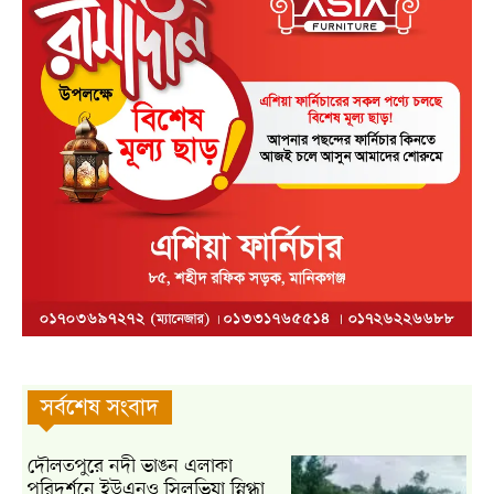
সর্বশেষ সংবাদ
দৌলতপুরে নদী ভাঙন এলাকা
পরিদর্শনে ইউএনও সিলভিয়া স্নিগ্ধা