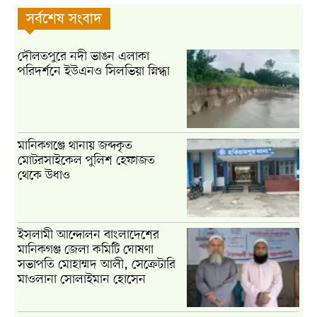
সর্বশেষ সংবাদ
দৌলতপুরে নদী ভাঙন এলাকা
পরিদর্শনে ইউএনও সিলভিয়া স্নিগ্ধা
মানিকগঞ্জে থানায় জব্দকৃত
মোটরসাইকেল পুলিশ হেফাজত
থেকে উধাও
ইসলামী আন্দোলন বাংলাদেশের
মানিকগঞ্জ জেলা কমিটি ঘোষণা
সভাপতি মোহাম্মদ আলী, সেক্রেটারি
মাওলানা সোলাইমান হোসেন