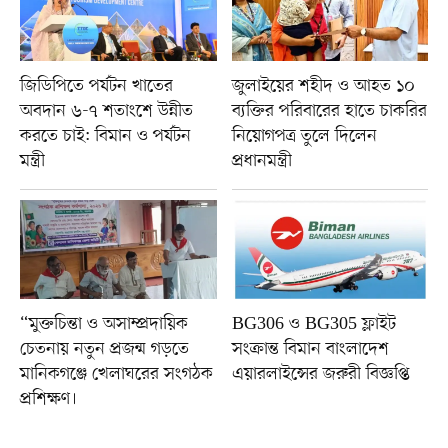
জিডিপিতে পর্যটন খাতের
জুলাইয়ের শহীদ ও আহত ১০
অবদান ৬-৭ শতাংশে উন্নীত
ব্যক্তির পরিবারের হাতে চাকরির
করতে চাই: বিমান ও পর্যটন
নিয়োগপত্র তুলে দিলেন
মন্ত্রী
প্রধানমন্ত্রী
“মুক্তচিন্তা ও অসাম্প্রদায়িক
BG306 ও BG305 ফ্লাইট
চেতনায় নতুন প্রজন্ম গড়তে
সংক্রান্ত বিমান বাংলাদেশ
মানিকগঞ্জে খেলাঘরের সংগঠক
এয়ারলাইন্সের জরুরী বিজ্ঞপ্তি
প্রশিক্ষণ।