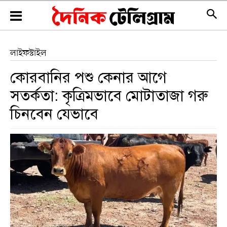
লাইফস্টাইল
কোরবানির পশু কেনার আগে
সতর্কতা: কৃত্রিমভাবে মোটাতাজা গরু
চিনবেন যেভাবে