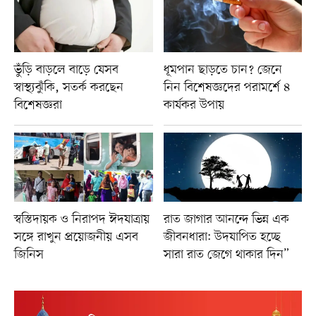
ভুঁড়ি বাড়লে বাড়ে যেসব
ধূমপান ছাড়তে চান? জেনে
স্বাস্থ্যঝুঁকি, সতর্ক করছেন
নিন বিশেষজ্ঞদের পরামর্শে ৪
বিশেষজ্ঞরা
কার্যকর উপায়
স্বস্তিদায়ক ও নিরাপদ ঈদযাত্রায়
রাত জাগার আনন্দে ভিন্ন এক
সঙ্গে রাখুন প্রয়োজনীয় এসব
জীবনধারা: উদযাপিত হচ্ছে
জিনিস
সারা রাত জেগে থাকার দিন”