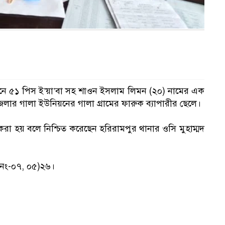
ানে ৫১ পিস ই’য়া’বা সহ শাওন ইসলাম লিমন (২০) নামের এক
ার গালা ইউনিয়নের গালা গ্রামের ফারুক ব্যাপারীর ছেলে।
করা হয় বলে নিশ্চিত করেছেন হরিরামপুর থানার ওসি মুহাম্মদ
 নং-০৭, ০৫)২৬।