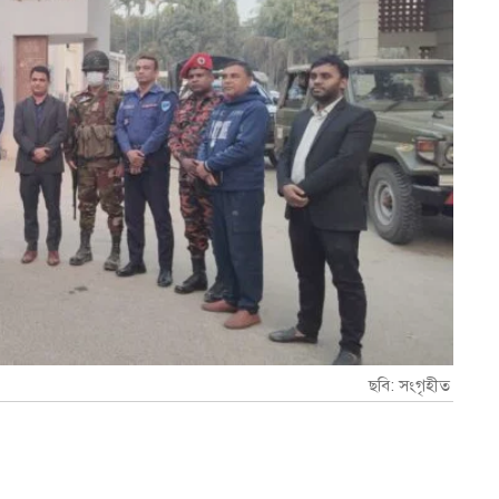
ছবি: সংগৃহীত