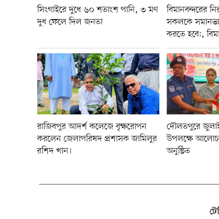
সিংগাইরে দুধে ৬০ শতাংশ পানি, ৩ মণ
বিমানবন্দরের নির
দুধ ফেলে দিল জনতা
সকলকে সমানভা
করতে হবে:, বিমান 
রাজিবপুর আদর্শ কলেজে বৃক্ষরোপন
দৌলতপুরে জুলাই 
করলেন জেলাপরিষদ প্রশাসক জামিলুর
উপলক্ষে আলোচন
রশিদ খান।
অনুষ্ঠিত
টে