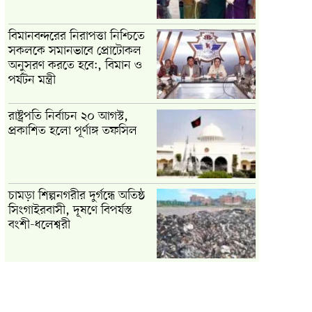
বিমানবন্দরের নিরাপত্তা নিশ্চিতে
সকলকে সমানভাবে প্রোটোকল
অনুসরণ করতে হবে:, বিমান ও
পর্যটন মন্ত্রী
রাষ্ট্রপতি নির্বাচন ২০ আগস্ট,
প্রকাশিত হলো পূর্ণাঙ্গ তফসিল
চামড়া শিল্পনগরীর দুর্গন্ধে অতিষ্ঠ
সিংগাইরবাসী, দূষণে বিপর্যস্ত
বংশী-ধলেশ্বরী