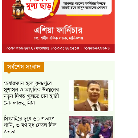
সর্বশেষ সংবাদ
চেয়ারম্যান হলে কৃষ্ণপুরে
সুশাসন ও আধুনিক উন্নয়নের
নতুন দিগন্ত খুলতে চান হাজী
মো: লাভলু মিয়া
সিংগাইরে দুধে ৬০ শতাংশ
পানি, ৩ মণ দুধ ফেলে দিল
জনতা