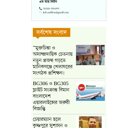
সর্বশেষ সংবাদ
“মুক্তচিন্তা ও
অসাম্প্রদায়িক চেতনায়
নতুন প্রজন্ম গড়তে
মানিকগঞ্জে খেলাঘরের
সংগঠক প্রশিক্ষণ।
BG306 ও BG305
ফ্লাইট সংক্রান্ত বিমান
বাংলাদেশ
এয়ারলাইন্সের জরুরী
বিজ্ঞপ্তি
চেয়ারম্যান হলে
কৃষ্ণপুরে সুশাসন ও