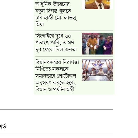
আধুনিক উন্নয়নের
নতুন দিগন্ত খুলতে
চান হাজী মো: লাভলু
মিয়া
সিংগাইরে দুধে ৬০
শতাংশ পানি, ৩ মণ
দুধ ফেলে দিল জনতা
বিমানবন্দরের নিরাপত্তা
নিশ্চিতে সকলকে
সমানভাবে প্রোটোকল
অনুসরণ করতে হবে:,
বিমান ও পর্যটন মন্ত্রী
র্ত