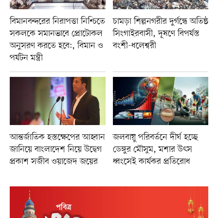
বিমানবন্দরের নিরাপত্তা নিশ্চিতে
চামড়া শিল্পনগরীর দুর্গন্ধে অতিষ্ঠ
সকলকে সমানভাবে প্রোটোকল
সিংগাইরবাসী, দূষণে বিপর্যস্ত
অনুসরণ করতে হবে:, বিমান ও
বংশী-ধলেশ্বরী
পর্যটন মন্ত্রী
আন্তর্জাতিক হস্তক্ষেপের আহ্বান
জলবায়ু পরিবর্তনে দীর্ঘ হচ্ছে
জানিয়ে বাংলাদেশ নিয়ে উদ্বেগ
ডেঙ্গুর মৌসুম, মশার উৎস
প্রকাশ সজীব ওয়াজেদ জয়ের
ধ্বংসেই কার্যকর প্রতিরোধ