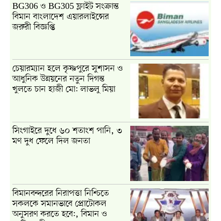
BG306 ও BG305 ফ্লাইট সংক্রান্ত
বিমান বাংলাদেশ এয়ারলাইন্সের
জরুরী বিজ্ঞপ্তি
চেয়ারম্যান হলে কৃষ্ণপুরে সুশাসন ও
আধুনিক উন্নয়নের নতুন দিগন্ত
খুলতে চান হাজী মো: লাভলু মিয়া
সিংগাইরে দুধে ৬০ শতাংশ পানি, ৩
মণ দুধ ফেলে দিল জনতা
বিমানবন্দরের নিরাপত্তা নিশ্চিতে
সকলকে সমানভাবে প্রোটোকল
অনুসরণ করতে হবে:, বিমান ও