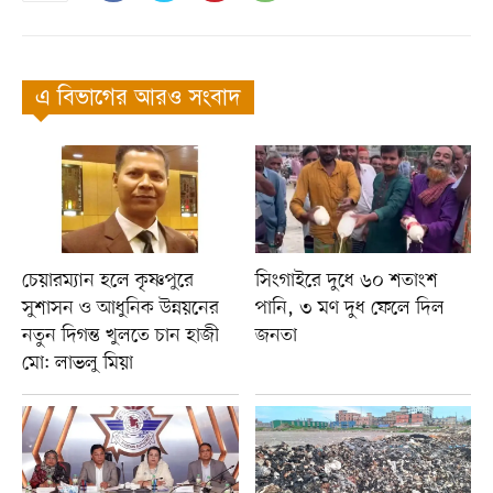
এ বিভাগের আরও সংবাদ
চেয়ারম্যান হলে কৃষ্ণপুরে
সিংগাইরে দুধে ৬০ শতাংশ
সুশাসন ও আধুনিক উন্নয়নের
পানি, ৩ মণ দুধ ফেলে দিল
নতুন দিগন্ত খুলতে চান হাজী
জনতা
মো: লাভলু মিয়া