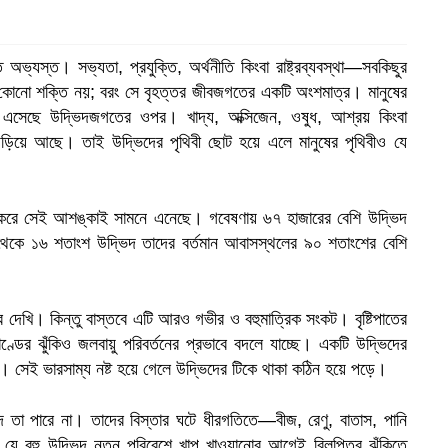
ে অভ্যস্ত। সভ্যতা, প্রযুক্তি, অর্থনীতি কিংবা রাষ্ট্রব্যবস্থা—সবকিছুর
 একক কোনো শক্তি নয়; বরং সে বৃহত্তর জীবজগতের একটি অংশমাত্র। মানুষের
 এসেছে উদ্ভিদজগতের ওপর। খাদ্য, অক্সিজেন, ওষুধ, আশ্রয় কিংবা
ে জড়িয়ে আছে। তাই উদ্ভিদের পৃথিবী ছোট হয়ে এলে মানুষের পৃথিবীও যে
তুন করে সেই আশঙ্কাই সামনে এনেছে। গবেষণায় ৬৭ হাজারের বেশি উদ্ভিদ
৭ থেকে ১৬ শতাংশ উদ্ভিদ তাদের বর্তমান আবাসস্থলের ৯০ শতাংশের বেশি
বে দেখি। কিন্তু বাস্তবে এটি আরও গভীর ও বহুমাত্রিক সংকট। বৃষ্টিপাতের
াণ্ডের ঝুঁকিও জলবায়ু পরিবর্তনের প্রভাবে বদলে যাচ্ছে। একটি উদ্ভিদের
ওপর। সেই ভারসাম্য নষ্ট হয়ে গেলে উদ্ভিদের টিকে থাকা কঠিন হয়ে পড়ে।
দ তা পারে না। তাদের বিস্তার ঘটে ধীরগতিতে—বীজ, রেণু, বাতাস, পানি
ুত যে বহু উদ্ভিদ নতুন পরিবেশে খাপ খাওয়ানোর আগেই বিলুপ্তির ঝুঁকিতে