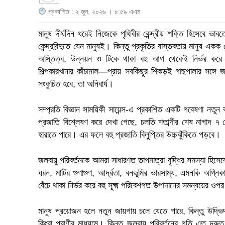
প্রকাশিত : ২ জুন, ২০২৬ । ৮:৫৯ এএম
মানুষ দীর্ঘদিন ধরেই নিজেকে পৃথিবীর কেন্দ্রীয় শক্তি হিসেবে ভাবত
কেন্দ্রবিন্দুতে যেন মানুষই। কিন্তু প্রকৃতির বাস্তবতায় মানুষ
অস্তিত্ব, উন্নয়ন ও টিকে থাকা বহু আগ থেকেই নির্ভর করে
শিল্পকারখানার কাঁচামাল—প্রায় সবকিছুর শিকড়ই গাছপালার সঙ্গ
সংকুচিত হবে, তা অনিবার্য।
সম্প্রতি বিজ্ঞান সাময়িকী সায়েন্স-এ প্রকাশিত একটি গবেষণা ন
প্রজাতি বিশ্লেষণ করে দেখা গেছে, চলতি শতাব্দীর শেষ নাগাদ 
হারাতে পারে। এর ফলে বহু প্রজাতি বিলুপ্তির উচ্চঝুঁকিতে পড়বে।
জলবায়ু পরিবর্তনকে আমরা সাধারণত তাপমাত্রা বৃদ্ধির সমস্যা হিসে
ধরন, মাটির গুণাগুণ, আর্দ্রতা, বনভূমির ভারসাম্য, এমনকি অগ্নিক
বেঁচে থাকা নির্ভর করে বহু সূক্ষ্ম পরিবেশগত উপাদানের সমন্বয়ের 
মানুষ প্রয়োজন হলে নতুন জায়গায় চলে যেতে পারে, কিন্তু উদ্ভি
কিংবা প্রাণীর মাধ্যমে। কিন্তু জলবায়ু পরিবর্তনের গতি এত দ্র