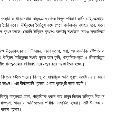
বনভূমি ও উদ্ভিদরাজি বায়ুমণ্ডল থেকে বিপুল পরিমাণ কার্বন ডাই-অক্সাইড
তৈরি করে। উদ্ভিদের বৈচিত্র্য কমে গেলে কার্বনচক্র ব্যাহত হবে, ফলে
ভিদ ধ্বংস করছে, তেমনি উদ্ভিদ ধ্বংসও জলবায়ু সংকটকে আরও ত্বরান্বিত
আরও উদ্বেগজনক। নদীভাঙন, লবণাক্ততা, খরা, অস্বাভাবিক বৃষ্টিপাত ও
দ্ভিদ বৈচিত্র্যের সংকট যুক্ত হলে কৃষি, খাদ্যনিরাপত্তা ও জীববৈচিত্র্য
বাস্তুতন্ত্রের ভবিষ্যৎ নিয়ে নতুন করে শঙ্কা তৈরি হচ্ছে।
 বিস্তার ঘটতে পারে। কিন্তু তা সামগ্রিক ক্ষতি পূরণে যথেষ্ট নয়। কারণ
 ভাঙন। এর দীর্ঘমেয়াদি প্রভাব এখনো পুরোপুরি জানা যায়নি।
িন্তু বাস্তবতা হলো, প্রকৃতিকে ধ্বংস করে মানুষ নিজের ভবিষ্যৎ নিরাপদ
নিরাপত্তা, খাদ্য ও অস্তিত্বের পরিধিও সংকুচিত হওয়া। তাই উদ্ভিদ ও
 থাকার প্রশ্ন।