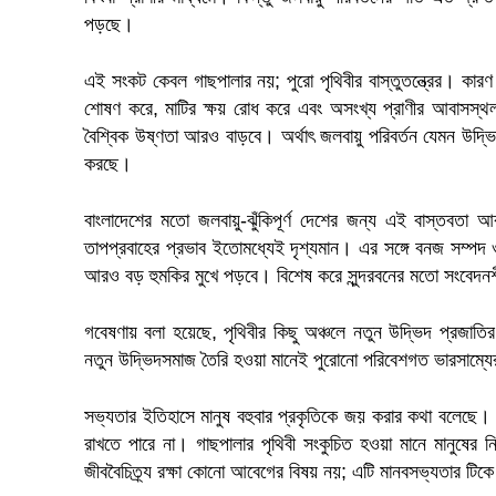
পড়ছে।
এই সংকট কেবল গাছপালার নয়; পুরো পৃথিবীর বাস্তুতন্ত্রের। কারণ 
শোষণ করে, মাটির ক্ষয় রোধ করে এবং অসংখ্য প্রাণীর আবাসস্থল 
বৈশ্বিক উষ্ণতা আরও বাড়বে। অর্থাৎ জলবায়ু পরিবর্তন যেমন উদ্
করছে।
বাংলাদেশের মতো জলবায়ু-ঝুঁকিপূর্ণ দেশের জন্য এই বাস্তবতা 
তাপপ্রবাহের প্রভাব ইতোমধ্যেই দৃশ্যমান। এর সঙ্গে বনজ সম্পদ ও উ
আরও বড় হুমকির মুখে পড়বে। বিশেষ করে সুন্দরবনের মতো সংবেদনশীল 
গবেষণায় বলা হয়েছে, পৃথিবীর কিছু অঞ্চলে নতুন উদ্ভিদ প্রজাতির
নতুন উদ্ভিদসমাজ তৈরি হওয়া মানেই পুরোনো পরিবেশগত ভারসাম্যের
সভ্যতার ইতিহাসে মানুষ বহুবার প্রকৃতিকে জয় করার কথা বলেছে। ক
রাখতে পারে না। গাছপালার পৃথিবী সংকুচিত হওয়া মানে মানুষের 
জীববৈচিত্র্য রক্ষা কোনো আবেগের বিষয় নয়; এটি মানবসভ্যতার টিকে