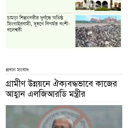
চামড়া শিল্পনগরীর দুর্গন্ধে অতিষ্ঠ
সিংগাইরবাসী, দূষণে বিপর্যস্ত বংশী-
ধলেশ্বরী