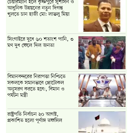
চেয়ারম্যান হলে কৃষ্ণপুরে সুশাসন ও
আধুনিক উন্নয়নের নতুন দিগন্ত
খুলতে চান হাজী মো: লাভলু মিয়া
সিংগাইরে দুধে ৬০ শতাংশ পানি, ৩
মণ দুধ ফেলে দিল জনতা
বিমানবন্দরের নিরাপত্তা নিশ্চিতে
সকলকে সমানভাবে প্রোটোকল
অনুসরণ করতে হবে:, বিমান ও
পর্যটন মন্ত্রী
রাষ্ট্রপতি নির্বাচন ২০ আগস্ট,
প্রকাশিত হলো পূর্ণাঙ্গ তফসিল