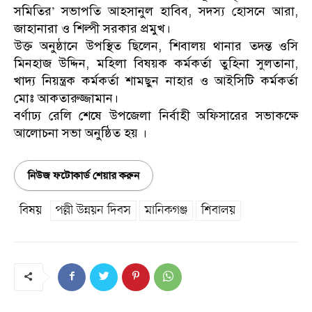
সমিতির’ সভাপতি আহসানুল হাবিব, সদস্য হোসনে আরা,
জাহানারা ও শিল্পী সরকার প্রমুখ।
উক্ত অনুষ্ঠানে উপস্থিত ছিলেন, শিবালয় থানার তদন্ত ওসি
মিনহাজ উদ্দিন, মহিলা বিষয়ক কর্মকর্তা তুহিনা সুলতানা,
খাদ্য নিয়ন্ত্রক কর্মকর্তা শামছুন নাহার ও আইসিটি কর্মকর্তা
মোঃ আকতারুজ্জামান।
বর্ণাঢ্য রেলি শেষে উপজেলা নির্বাহী অফিসারের সভাকক্ষে
আলোচনা সভা অনুষ্ঠিত হয় ।
নিউজ ফটোকার্ড শেয়ার করুন
বিষয়
পল্লী উন্নয়ন দিবস
মানিকগঞ্জ
শিবালয়