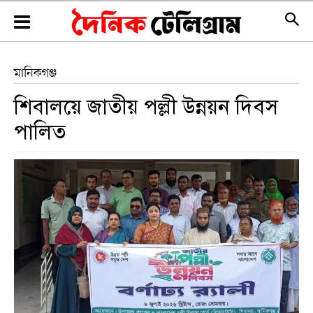
মানিকগঞ্জ
শিবালয়ে জাতীয় পল্লী উন্নয়ন দিবস
পালিত