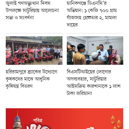
জুলাই গণঅভ্যুত্থান দিবস
মানিকগঞ্জে ডিএনসি’র
উপলক্ষে সাটুরিয়ায় আলোচনা
অভিযান: ১ কেজি ৭০০ গ্রাম
সভা ও সংবর্ধনা
গাঁজাসহ গ্রেফতার ২, মামলা
দায়ের
হরিরামপুরে ব্র্যাকের উদ্যোগে
বিএসটিআইয়ের লোগোর
কৃষকদের মাঝে আধুনিক
অপব্যবহার, সাটুরিয়ার
কৃষিযন্ত্র বিতরণ
আইসক্রিম কারখানাকে ১ লাখ
টাকা জরিমানা